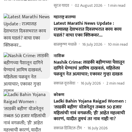
सूरज यादव
02 August 2026
1
min read
महाराष्ट्र बातम्या
Latest Marathi News Update :
राज्यासह देशभरात दिवसभरात काय काय
घडलं? वाचा एका क्लिकवर...
बाळकृष्ण मधाळे
16 July 2026
10
min read
नाशिक
Nashik Crime: लाडकी बहीणच्या पैशातून
दागिने घेण्याचं आमिष दाखवलं, महिलेला
पळवून नेत अत्याचार; एकावर गुन्हा दाखल
सकाळ वृत्तसेवा
16 July 2026
2
min read
कोकण
Ladki Bahin Yojana Raigad Women :
'लाडकी बहीण' योजनेतून तब्बल 50 हजार
महिलांची नावं वगळली; 'ही' आहेत महत्त्वाची
कारणं, यादीत तुमचं तर नाव नाही ना?
सकाळ डिजिटल टीम
16 July 2026