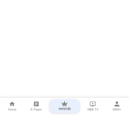
सबस्क्राईब
Home
E-Paper
लाईव्ह TV
सकाळ+