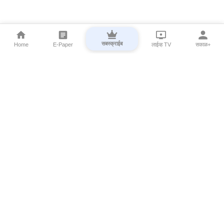
सबस्क्राईब
Home
E-Paper
लाईव्ह TV
सकाळ+
⌄
Marathi News
⌄
About Esakal
⌄
Digital Products
⌄
Sakal Programs