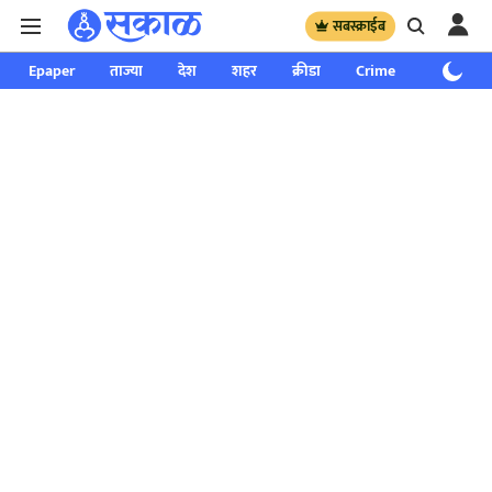
सबस्क्राईब
Epaper
ताज्या
देश
शहर
क्रीडा
Crime
साप्ताहिक