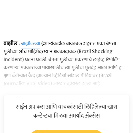
ब्राझील
:
ब्राझीलच्या
ईशान्येकडील बाकाबल शहरात एका बेपत्ता
मुलीच्या शोध मोहिमेदरम्यान धक्कादायक (Brazil Shocking
Incident) घटना घडली. बेपत्ता मुलीच्या प्रकरणाचे लाईव्ह रिपोर्टिंग
करणाऱ्या पत्रकाराच्या पायाखालीच त्या मुलीचा मृतदेह आला आणि हा
क्षण कॅमेऱ्यात कैद झाल्याने व्हिडिओ सोशल मीडियावर (Brazil
Journalist Viral Video) जोरदार व्हायरल झाला आहे.
साईन अप करा आणि वाचकांसाठी लिहिलेल्या खास
कन्टेन्टचा मिळवा अमर्याद ॲक्सेस