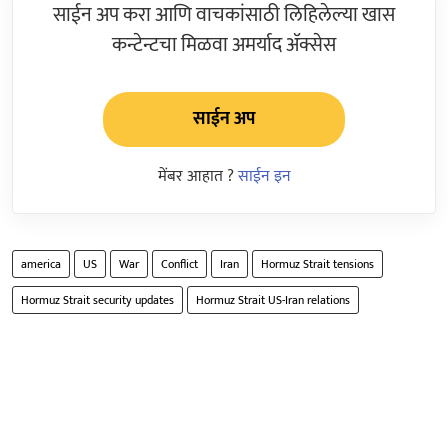
साईन अप करा आणि वाचकांसाठी लिहिलेल्या खास
कन्टेन्टचा मिळवा अमर्याद ॲक्सेस
साईन अप
मेंबर आहात ?
साईन इन
america
US
War
Conflict
Iran
Hormuz Strait tensions
Hormuz Strait security updates
Hormuz Strait US-Iran relations