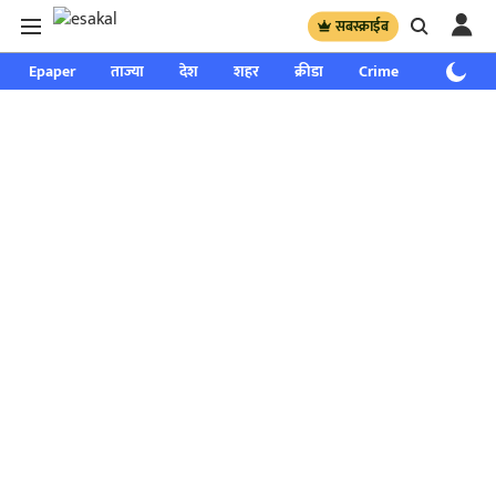
सबस्क्राईब
Epaper
ताज्या
देश
शहर
क्रीडा
Crime
साप्ताहिक