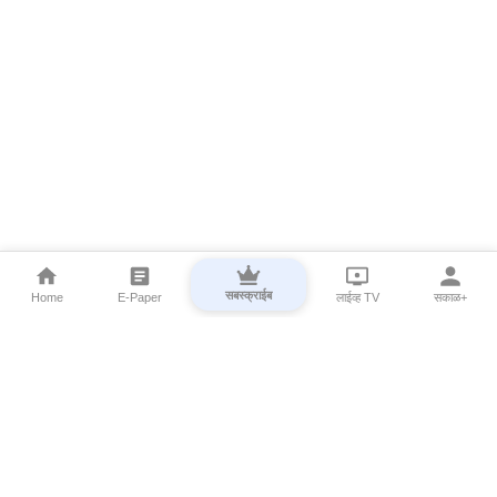
सबस्क्राईब
Home
E-Paper
लाईव्ह TV
सकाळ+