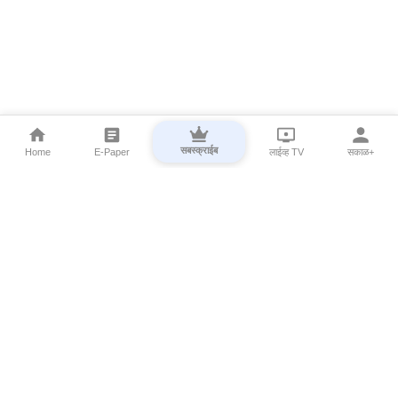
सबस्क्राईब
Home
E-Paper
लाईव्ह TV
सकाळ+
⌄
Marathi News
⌄
About Esakal