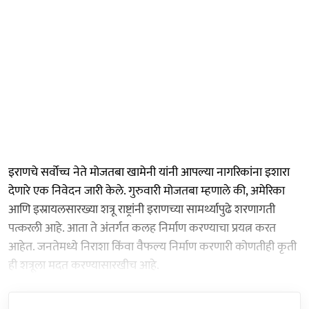
इराणचे सर्वोच्च नेते मोजतबा खामेनी यांनी आपल्या नागरिकांना इशारा
देणारे एक निवेदन जारी केले. गुरुवारी मोजतबा म्हणाले की, अमेरिका
आणि इस्रायलसारख्या शत्रू राष्ट्रांनी इराणच्या सामर्थ्यापुढे शरणागती
पत्करली आहे. आता ते अंतर्गत कलह निर्माण करण्याचा प्रयत्न करत
आहेत. जनतेमध्ये निराशा किंवा वैफल्य निर्माण करणारी कोणतीही कृती
ही शत्रूला मदत करण्यासारखीच आहे.