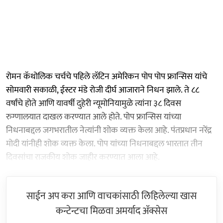
रोमन कॅथोलिक चर्चचे पहिले लॅटिन अमेरिकन पोप पोप फ्रान्सिस यांचे
सोमवारी सकाळी, ईस्टर मंडे रोजी दीर्घ आजाराने निधन झाले. ते ८८
वर्षांचे होते आणि यावर्षी दुहेरी न्यूमोनियामुळे त्यांना ३८ दिवस
रुग्णालयात दाखल करण्यात आले होते. पोप फ्रान्सिस यांच्या
निधनाबद्दल जगभरातील नेत्यांनी शोक व्यक्त केला आहे. पंतप्रधान नरेंद्र
मोदी यांनीही शोक व्यक्त केला. पोप यांच्या निधनाबद्दल भारतात तीन
दिवसांचा राजकीय शोक जाहीर करण्यात आला आहे.
साईन अप करा आणि वाचकांसाठी लिहिलेल्या खास
कन्टेन्टचा मिळवा अमर्याद ॲक्सेस