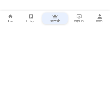
सबस्क्राईब
Home
E-Paper
लाईव्ह TV
सकाळ+
⌄
Marathi News
⌄
About Esakal
⌄
Digital Products
⌄
Sakal Programs