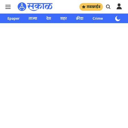
सबस्क्राईब
Epaper
ताज्या
देश
शहर
क्रीडा
Crime
साप्ताहिक