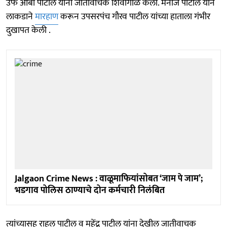
उर्फ आबा पाटील यांनी जातीवाचक शिवीगाळ केली. मनोज पाटील याने
लाकडाने
मारहाण
करून उपसरपंच गौरव पाटील यांच्या हाताला गंभीर
दुखापत केली .
Jalgaon Crime News : वाळूमाफियांसोबत ‘जाम पे जाम’;
भडगाव पोलिस ठाण्याचे दोन कर्मचारी निलंबित
त्यांच्यासह राहुल पाटील व महेंद्र पाटील यांना देखील जातीवाचक