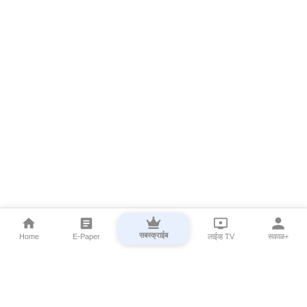
सबस्क्राईब
Home
E-Paper
लाईव्ह TV
सकाळ+