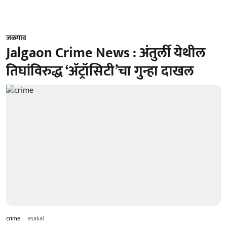
जळगाव
Jalgaon Crime News : अंतुर्ली येथील
तिघांविरुद्ध ‘ॲट्रॉसिटी’चा गुन्हा दाखल
crime
esakal