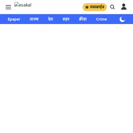
सबस्क्राईब
Epaper
ताज्या
देश
शहर
क्रीडा
Crime
साप्ताहिक