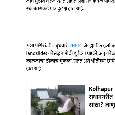
जीव मुठीत घेऊन रहात आहेत. प्रशासन केवळ पावसाळ
स्थलांतराकडे मात्र दुर्लक्ष होत आहे.
अशा परिस्थितीत बुधवारी
रायगड
जिल्ह्यातील इर्श
landslide) कोसळून मोठी दुर्घटना घडली, अन् कोळक
काळजाचा ठोकाच चुकला. सतत असे भीतीच्या छायेत 
होत आहे.
Kolhapur R
राधानगरीत 
साठा? जाणून