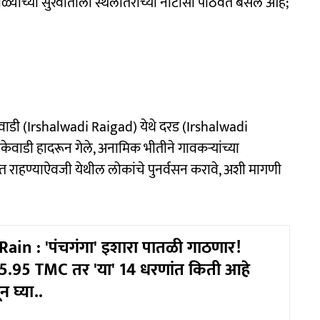
्याच्या सुरवातीला स्थलांतराच्या नोटीसा पाठवत बसले आहे;
ाळवाडी (Irshalwadi Raigad) येथे दरड (Irshalwadi
ेवाडी हादरून गेले, अनामिक भीतीने गावकऱ्यांच्या
राहण्याऐवजी येथील लोकांचे पुनर्वसन करावे, अशी मागणी
ain : 'पंचगंगा' इशारा पातळी गाठणार!
5.95 TMC तर 'या' 14 धरणांत किती आहे
 घ्या..