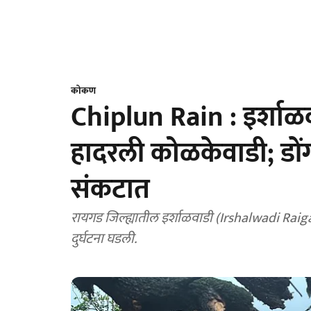
कोकण
Chiplun Rain : इर्शा
हादरली कोळकेवाडी; डोंगर
संकटात
रायगड जिल्ह्यातील इर्शाळवाडी (Irshalwadi Rai
दुर्घटना घडली.