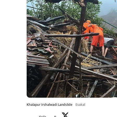
Khalapur Irshalwadi Landslide
Esakal