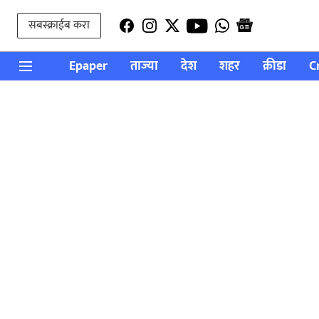
सबस्क्राईब करा
Epaper
ताज्या
देश
शहर
क्रीडा
C