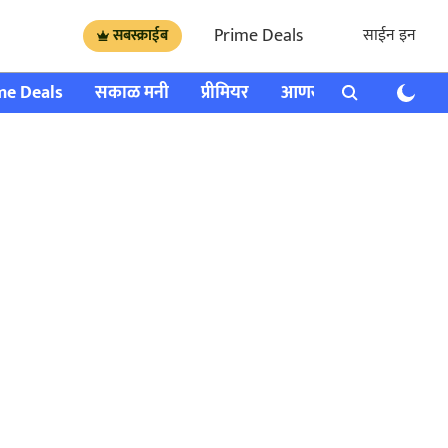
Prime Deals
साईन इन
सबस्क्राईब
me Deals
सकाळ मनी
प्रीमियर
आणखी
राशी भविष्य