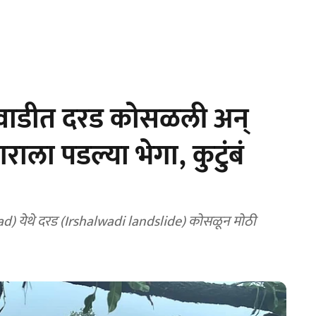
ळवाडीत दरड कोसळली अन्
ाला पडल्या भेगा, कुटुंबं
gad) येथे दरड (Irshalwadi landslide) कोसळून मोठी