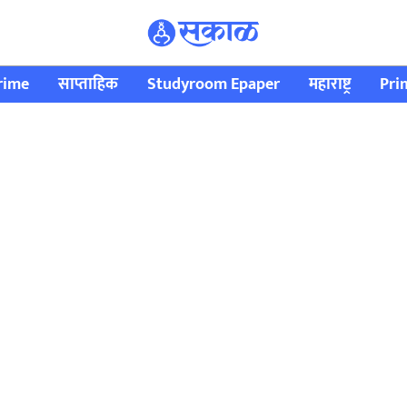
rime
साप्ताहिक
Studyroom Epaper
महाराष्ट्र
Pri