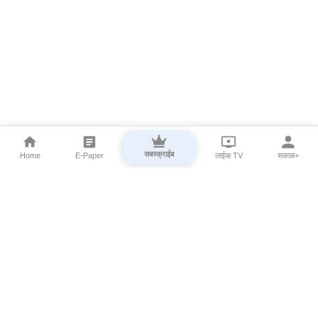
सबस्क्राईब
Home
E-Paper
लाईव्ह TV
सकाळ+
⌄
Marathi News