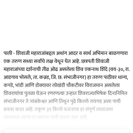
पाली - शिवाजी महाराजांबद्दल अथांग आदर व सार्थ अभिमान बाळगणारा
एक तरुण सध्या सर्वांचे लक्ष वेधून घेत आहे. छत्रपती शिवाजी
महाराजांच्या दर्शनाची तीव्र ओढ असलेला शिव एकनाथ शिंदे (वय-३०, रा.
आडगाव भोसले, ता. कन्नड, जि. छ. संभाजीनगर) हा तरुण पाठीवर धान्य,
कपडे, भांडी आणि डोक्यावर लोखंडी चौकटीवर विराजमान असलेला
शिवरायांचा पुतळा घेऊन रणरणत्या उन्हात शिवराज्याभिषेक दिनानिमित्त
संभाजीनगर ते त्र्यंबकेश्वर आणि तिथून पुढे किल्ले रायगड असा पायी
प्रवास करत आहे. एकूण ३९ किलो वजनाचा हा संपूर्ण लावाजमा
सांभाळत त्याचा हा खडतर पायी प्रवास सुरू आहे.