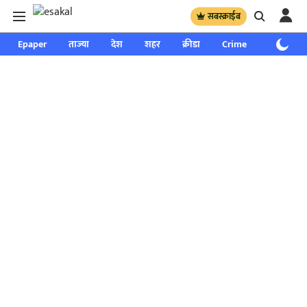
सबस्क्राईब
Epaper
ताज्या
देश
शहर
क्रीडा
Crime
साप्ताहिक