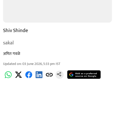
Shiv Shinde
sakal
अमित गवळे
Updated on
:
03 June 2026, 5:33 pm
IST
Add as a preferred
source on Google