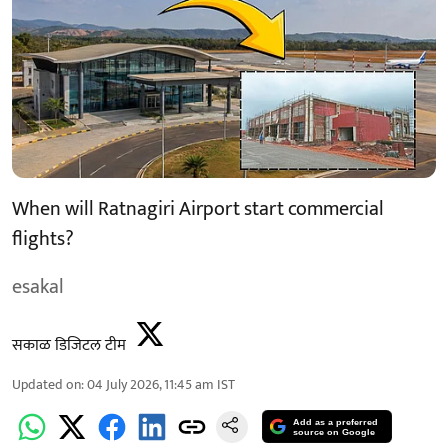
When will Ratnagiri Airport start commercial
flights?
esakal
सकाळ डिजिटल टीम
Updated on
:
04 July 2026, 11:45 am
IST
Add as a preferred
source on Google