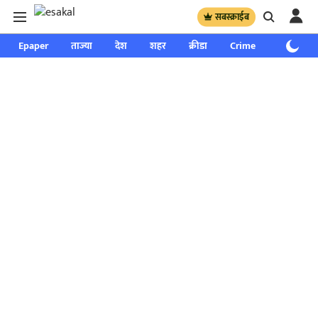
सबस्क्राईब
Epaper
ताज्या
देश
शहर
क्रीडा
Crime
साप्ताहिक