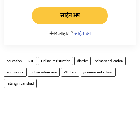
साईन अप
मेंबर आहात ?
साईन इन
education
RTE
Online Registration
district
primary education
admissions
online Admission
RTE Law
government school
ratangiri parishad