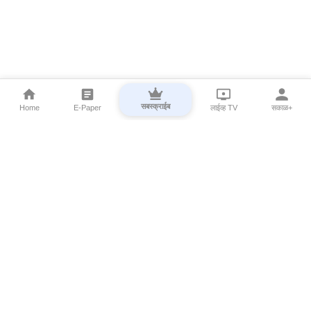
सबस्क्राईब
Home
E-Paper
लाईव्ह TV
सकाळ+
⌄
Marathi News
⌄
About Esakal
⌄
Digital Products