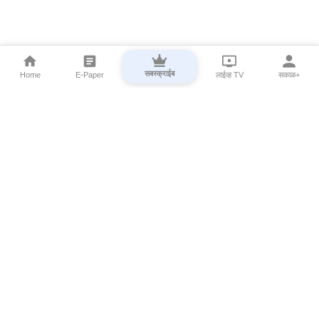
सबस्क्राईब
Home
E-Paper
लाईव्ह TV
सकाळ+
⌄
Marathi News
⌄
About Esakal
⌄
Digital Products