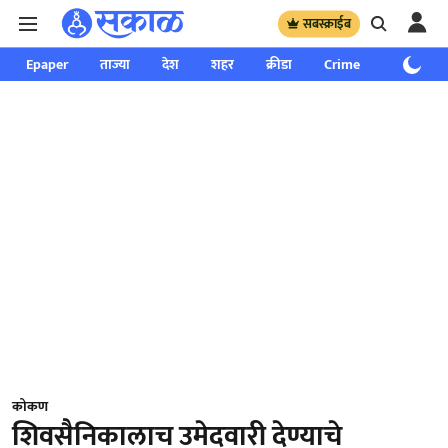
सबस्क्राईब
Epaper
ताज्या
देश
शहर
क्रीडा
Crime
साप्ताहिक
कोकण
शिवसैनिकालाच उमेदवारी देण्याचे