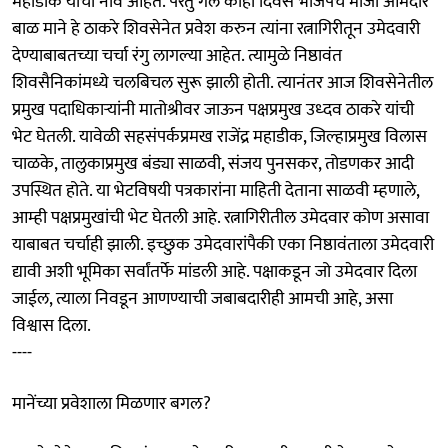
महाडीक यांची नावे आहेत. परंतु गेले काही दिवस भाजपचे माजी आमदार
बाळ माने हे ठाकरे शिवसेनेत प्रवेश करुन त्यांना रत्नागिरीतून उमेदवारी
देण्याबाबतच्या चर्चा रंगु लागल्या आहेत. त्यामुळे निष्ठावंत
शिवसैनिकांमध्ये चलबिचल सुरू झाली होती. त्यानंतर आज शिवसेनेतील
प्रमुख पदाधिकाऱ्यांनी मातोश्रीवर जाऊन पक्षप्रमुख उध्दव ठाकरे यांची
भेट घेतली. यावेळी सहसंपर्कप्रमख राजेंद्र महाडीक, जिल्हाप्रमुख विलास
चाळके, तालुकाप्रमुख बंड्या साळवी, संजय पुनसकर, तोडणकर आदी
उपस्थित होते. या भेटविषयी पत्रकारांना माहिती देताना साळवी म्हणाले,
आम्ही पक्षप्रमुखांची भेट घेतली आहे. रत्नागिरीतील उमेदवार कोण असावा
याबाबत चर्चाही झाली. इच्छुक उमेदवारांपैकी एका निष्ठावंताला उमेदवारी
द्यावी अशी भूमिका सर्वांतर्फे मांडली आहे. पक्षाकडून जो उमेदवार दिला
जाईल, त्याला निवडून आणण्याची जबाबदारीही आमची आहे, असा
विश्वास दिला.
----
मानेंच्या प्रवेशाला मिळणार बगल?