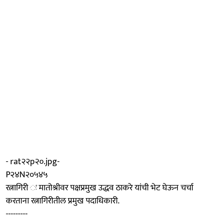
- rat२२p२०.jpg-
P२४N२०५४५
रत्नागिरी ः मातोश्रीवर पक्षप्रमुख उद्धव ठाकरे यांची भेट घेऊन चर्चा
करताना रत्नागिरीतील प्रमुख पदाधिकारी.
---------