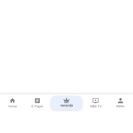
सबस्क्राईब
Home
E-Paper
लाईव्ह TV
सकाळ+