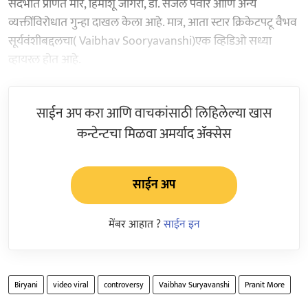
संदर्भात प्रणित मोरे, हिमांशू जांगरा, डॉ. सेजल पवार आणि अन्य
व्यक्तींविरोधात गुन्हा दाखल केला आहे. मात्र, आता स्टार क्रिकेटपटू वैभव
सूर्यवंशीबद्दलचा( Vaibhav Sooryavanshi)एक व्हिडिओ सध्या
व्हायरल होत आहे.
साईन अप करा आणि वाचकांसाठी लिहिलेल्या खास
कन्टेन्टचा मिळवा अमर्याद ॲक्सेस
साईन अप
मेंबर आहात ?
साईन इन
Biryani
video viral
controversy
Vaibhav Suryavanshi
Pranit More