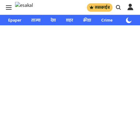
सबस्क्राईब
Epaper
ताज्या
देश
शहर
क्रीडा
Crime
साप्ताहिक