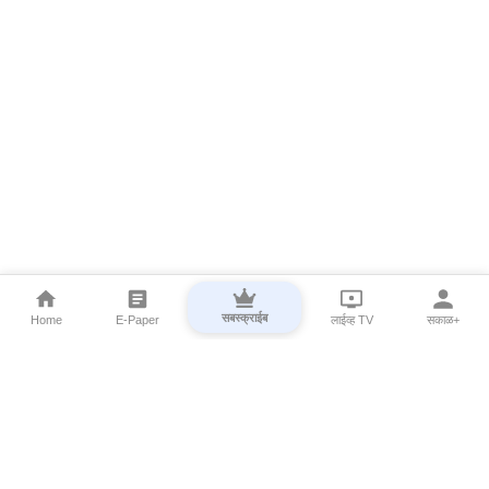
सबस्क्राईब
Home
E-Paper
लाईव्ह TV
सकाळ+