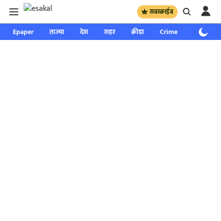
सबस्क्राईब
Epaper
ताज्या
देश
शहर
क्रीडा
Crime
साप्ताहिक