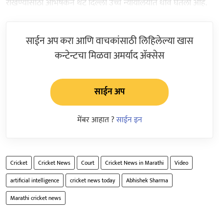
रोखण्यासाठी अभिषेकने थेट दिल्ली उच्च न्यायालयात धाव घेतली आहे.
साईन अप करा आणि वाचकांसाठी लिहिलेल्या खास
कन्टेन्टचा मिळवा अमर्याद ॲक्सेस
साईन अप
मेंबर आहात ?
साईन इन
Cricket
Cricket News
Court
Cricket News in Marathi
Video
artificial intelligence
cricket news today
Abhishek Sharma
Marathi cricket news