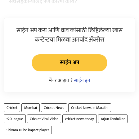
संघसहकाऱ्याला; पण कारण काय?
साईन अप करा आणि वाचकांसाठी लिहिलेल्या खास
कन्टेन्टचा मिळवा अमर्याद ॲक्सेस
साईन अप
मेंबर आहात ?
साईन इन
Cricket
Mumbai
Cricket News
Cricket News in Marathi
t20 league
Cricket Viral Video
cricket news today
Arjun Tendulkar
Shivam Dube impact player