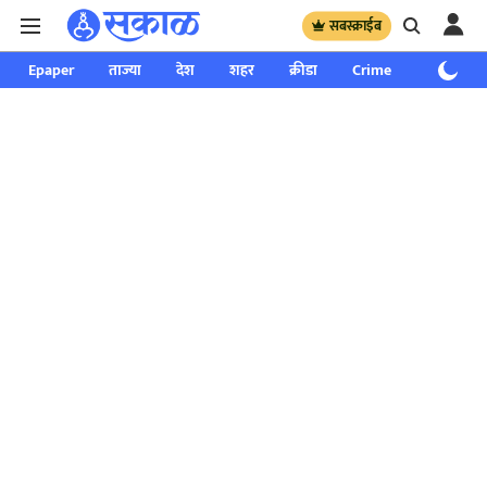
सबस्क्राईब
Epaper
ताज्या
देश
शहर
क्रीडा
Crime
साप्ताहिक