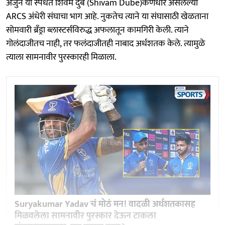
अर्जुन या स्पर्धेत शिवम दुबे (Shivam Dube)कर्णधार असलेल्या
ARCS अंधेरी संघाचा भाग आहे. नुकतेच त्याने या संघासाठी खेळताना
सोमवारी ब्रँड्रा ब्लास्टर्सविरुद्ध अफलातून कामगिरी केली. त्याने
गोलंदाजीतच नाही, तर फलंदाजीतही नाबाद अर्धशतक केले. त्यामुळे
त्याला सामनावीर पुरस्कारही मिळाला.
Suryakumar Yadav चं मोठं मन! वादळी अर्धशतकासह
मिळवलेला सामनावीर पुरस्कार देऊन टाकला