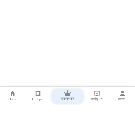
सबस्क्राईब
Home
E-Paper
लाईव्ह TV
सकाळ+