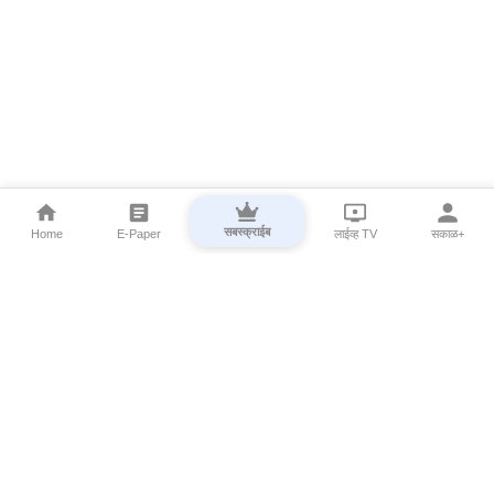
सबस्क्राईब
Home
E-Paper
लाईव्ह TV
सकाळ+
⌄
Marathi News