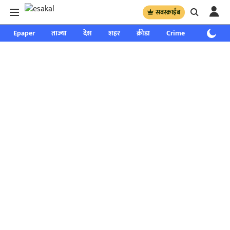
सबस्क्राईब
Epaper
ताज्या
देश
शहर
क्रीडा
Crime
साप्ताहिक