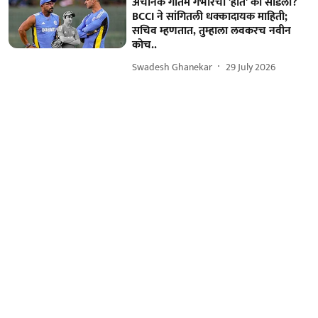
अचानक गौतम गंभीरचा 'हात' का सोडला?
BCCI ने सांगितली धक्कादायक माहिती;
सचिव म्हणतात, तुम्हाला लवकरच नवीन
कोच..
Swadesh Ghanekar
29 July 2026