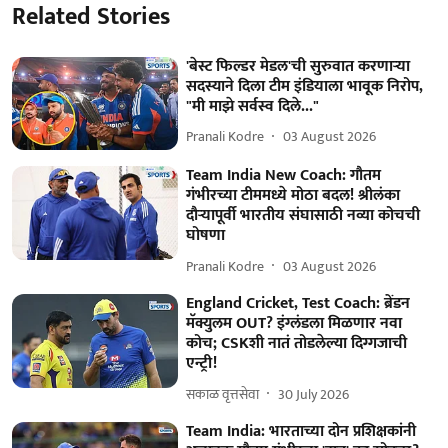
Related Stories
'बेस्ट फिल्डर मेडल'ची सुरुवात करणाऱ्या
सदस्याने दिला टीम इंडियाला भावूक निरोप,
"मी माझे सर्वस्व दिले..."
Pranali Kodre
03 August 2026
Team India New Coach: गौतम
गंभीरच्या टीममध्ये मोठा बदल! श्रीलंका
दौऱ्यापूर्वी भारतीय संघासाठी नव्या कोचची
घोषणा
Pranali Kodre
03 August 2026
England Cricket, Test Coach: ब्रेंडन
मॅक्युलम OUT? इंग्लंडला मिळणार नवा
कोच; CSKशी नातं तोडलेल्या दिग्गजाची
एन्ट्री!
सकाळ वृत्तसेवा
30 July 2026
Team India: भारताच्या दोन प्रशिक्षकांनी