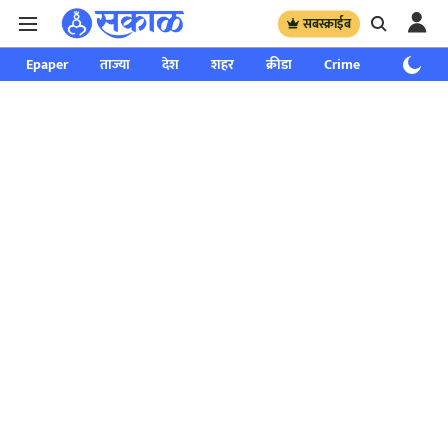
सबस्क्राईब
Epaper
ताज्या
देश
शहर
क्रीडा
Crime
साप्ताहिक