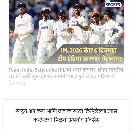
Team India Schedule: IPL चा थरार संपला, आता भारतीय
संघाचे कधी सुरू होणार सामने? पाहा पुढील १० महिन्यांचे
वेळापत्रक
साईन अप करा आणि वाचकांसाठी लिहिलेल्या खास
कन्टेन्टचा मिळवा अमर्याद ॲक्सेस