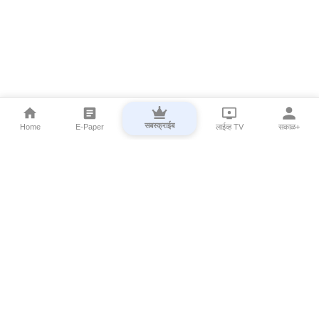
सबस्क्राईब
Home
E-Paper
लाईव्ह TV
सकाळ+
⌄
Marathi News
⌄
About Esakal