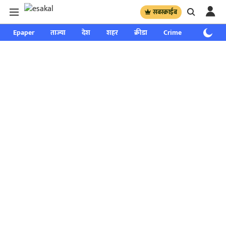
सबस्क्राईब
Epaper
ताज्या
देश
शहर
क्रीडा
Crime
साप्ताहिक