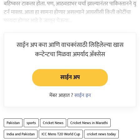
बहिष्कार टाकला होता. पण, आठवडाभर चर्चा झाल्यानंतर पाकिस्तानने यू
टर्न मारला. आता हा सामना होणार असल्याने आयसीसी किती कोटींचा
फायदा होणार आहे हे जाणून घेऊया...
साईन अप करा आणि वाचकांसाठी लिहिलेल्या खास
कन्टेन्टचा मिळवा अमर्याद ॲक्सेस
साईन अप
मेंबर आहात ?
साईन इन
Pakistan
sports
Cricket News
Cricket News in Marathi
India and Pakistan
ICC Mens T20 World Cup
cricket news today