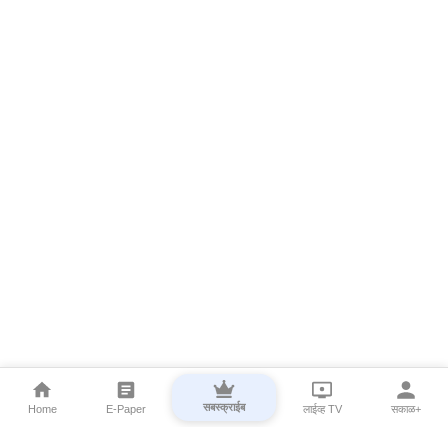
सबस्क्राईब
Home
E-Paper
लाईव्ह TV
सकाळ+