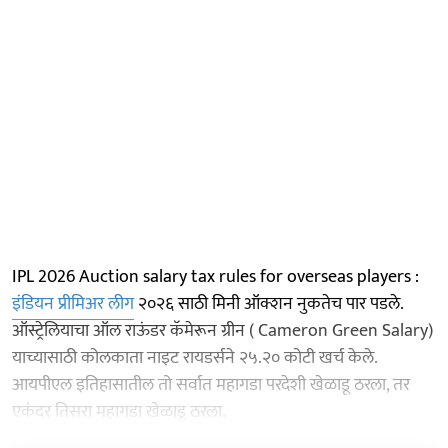
IPL 2026 Auction salary tax rules for overseas players :
इंडियन प्रीमिअर लीग
२०२६ साठी मिनी ऑक्शन नुकतेच पार पडले.
ऑस्ट्रेलियाचा ऑल राऊंडर कॅमेरून ग्रीन ( Cameron Green Salary)
याच्यासाठी कोलकाता नाइट रायडर्सने २५.२० कोटी खर्च केले.
आयपीएल इतिहासातील तो सर्वात महागडा परदेशी खेळाडू ठरला, तर
एकंदर तिसरा महागडा खेळाडू ठरला.