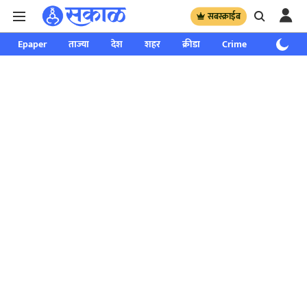
सबस्क्राईब
Epaper
ताज्या
देश
शहर
क्रीडा
Crime
साप्ताहिक