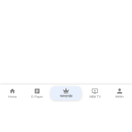
सबस्क्राईब
Home
E-Paper
लाईव्ह TV
सकाळ+