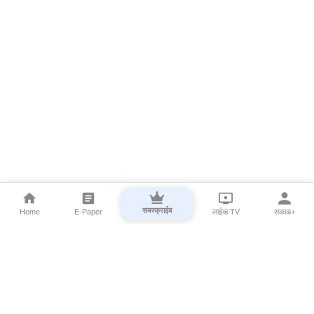
सबस्क्राईब
Home
E-Paper
लाईव्ह TV
सकाळ+