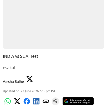
IND A vs SL A, Test
esakal
Varsha Balhe
Updated on
:
27 June 2026, 5:15 pm
IST
Add as a preferred
source on Google