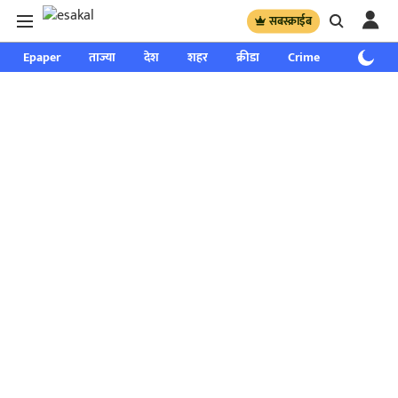
सबस्क्राईब
Epaper
ताज्या
देश
शहर
क्रीडा
Crime
साप्ताहिक