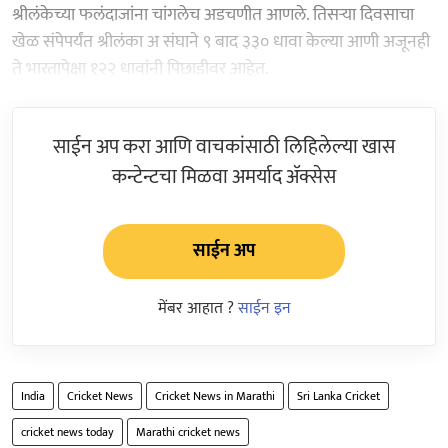
श्रीलंकेच्या फलंदाजांना चांगलेच अडचणीत आणले. तिसऱ्या दिवसाचा
खेळ संपेपर्यंत श्रीलंका अ संघाने ९ बाद ३३० धावा केल्या आणी अजूनही
ते भारतापेक्षा १२२ धावांनी पिछाडीवर आहेत.
साईन अप करा आणि वाचकांसाठी लिहिलेल्या खास
कन्टेन्टचा मिळवा अमर्याद ॲक्सेस
साईन अप
मेंबर आहात ?
साईन इन
India
Cricket News
Cricket News in Marathi
Sri Lanka Cricket
cricket news today
Marathi cricket news