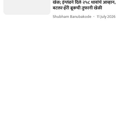
खेळ; इंग्लंडने दिले २५८ धावांचे आव्हान,
बटलर-हॅरी ब्रूकची तुफानी खेळी
Shubham Banubakode
11 July 2026