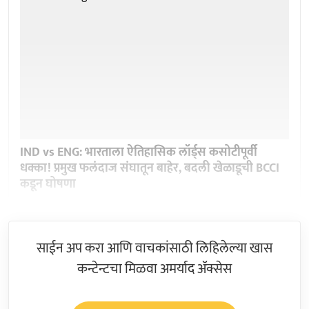
IND vs ENG: भारताला ऐतिहासिक लॉर्ड्स कसोटीपूर्वी
धक्का! प्रमुख फलंदाज संघातून बाहेर, बदली खेळाडूची BCCI
कडून घोषणा
साईन अप करा आणि वाचकांसाठी लिहिलेल्या खास
कन्टेन्टचा मिळवा अमर्याद ॲक्सेस