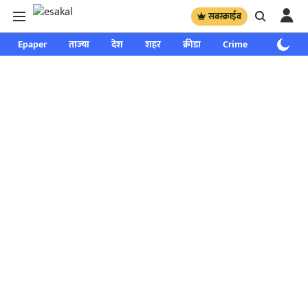
सबस्क्राईब
Epaper
ताज्या
देश
शहर
क्रीडा
Crime
साप्ताहिक