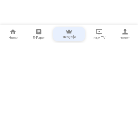
सबस्क्राईब
Home
E-Paper
लाईव्ह TV
सकाळ+
⌄
Marathi News
⌄
About Esakal
⌄
Digital Products