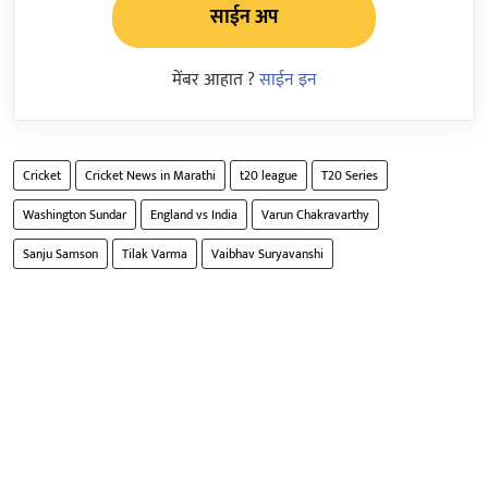
साईन अप
मेंबर आहात ?
साईन इन
Cricket
Cricket News in Marathi
t20 league
T20 Series
Washington Sundar
England vs India
Varun Chakravarthy
Sanju Samson
Tilak Varma
Vaibhav Suryavanshi