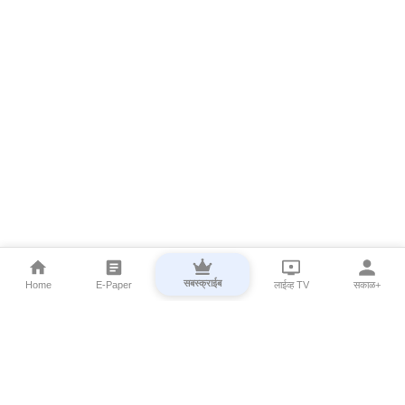
सबस्क्राईब
Home
E-Paper
लाईव्ह TV
सकाळ+