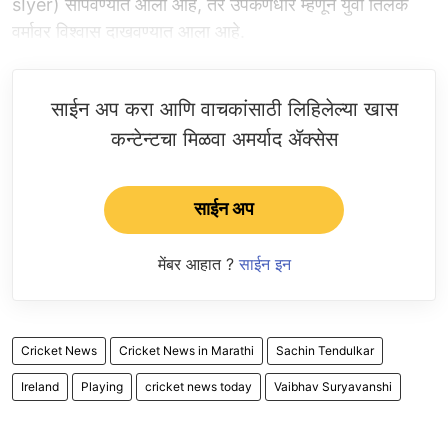
sIyer) सोपवण्यात आली आहे, तर उपकर्णधार म्हणून युवा तिलक
वर्मावर विश्वास दाखवण्यात आला आहे.
साईन अप करा आणि वाचकांसाठी लिहिलेल्या खास
कन्टेन्टचा मिळवा अमर्याद ॲक्सेस
साईन अप
मेंबर आहात ?
साईन इन
Cricket News
Cricket News in Marathi
Sachin Tendulkar
Ireland
Playing
cricket news today
Vaibhav Suryavanshi