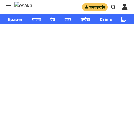
सबस्क्राईब
Epaper
ताज्या
देश
शहर
क्रीडा
Crime
साप्ताहि