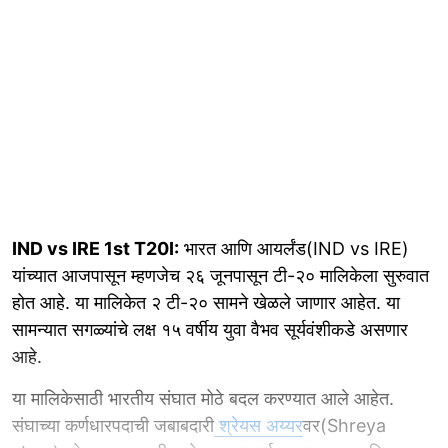
IND vs IRE 1st T20I:
भारत आणि आयर्लंड(IND vs IRE)
यांच्यात आजपासून म्हणजेच २६ जूनपासून टी-२० मालिकेला सुरुवात
होत आहे. या मालिकेत २ टी-२० सामने खेळले जाणार आहेत. या
सामन्यात सगळ्यांचे लक्ष १५ वर्षीय युवा वैभव सूर्यवंशीकडे असणार
आहे.
या मालिकेसाठी भारतीय संघात मोठे बदल करण्यात आले आहेत.
संघाच्या कर्णधारपदाची जबाबदारी
श्रेयस अय्यर
वर(Shreya