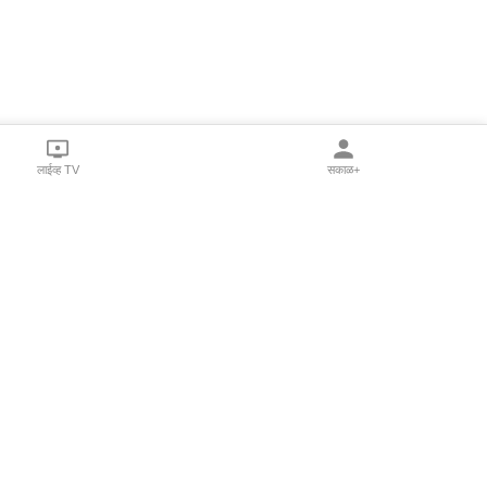
लाईव्ह TV
सकाळ+
l Programs
Print Products