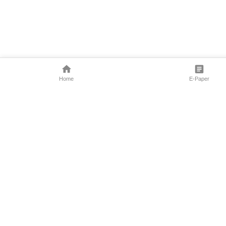
Home
E-Paper
Follow Us
Marathi News