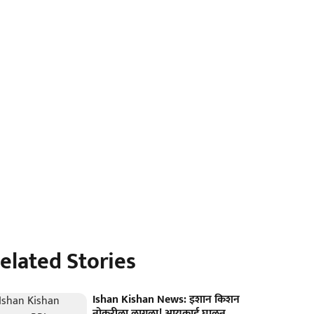
elated Stories
Ishan Kishan News: इशान किशन
नोकरीला लागला! आयकार्ड घालून