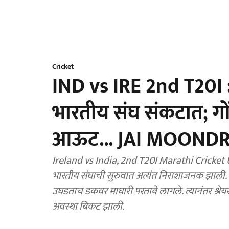
Cricket
IND vs IRE 2nd T20I : 
भारतीय संघ संकटात; ग
आऊट... JAI MOONDRA
Ireland vs India, 2nd T20I Marathi Cricket Update: आयर्लंडविरुद्धच्या दुसऱ्या ट्व
भारतीय संघाची सुरुवात अत्यंत निराशाजनक झाली. 
उघडताच डकवर माघारी परतावे लागले. त्यानंतर श्र
अवस्था बिकट झाली.