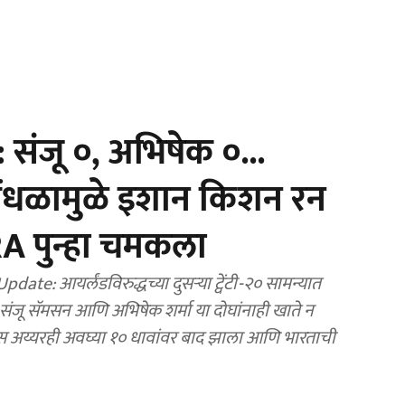
संजू ०, अभिषेक ०...
ोंधळामुळे इशान किशन रन
 पुन्हा चमकला
ेंटी-२० सामन्यात
संजू सॅमसन आणि अभिषेक शर्मा या दोघांनाही खाते न
ेयस अय्यरही अवघ्या १० धावांवर बाद झाला आणि भारताची