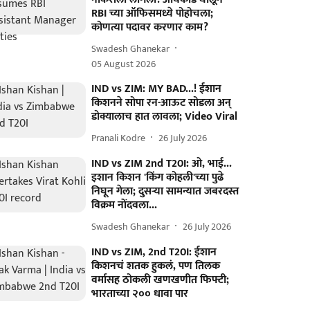
RBI च्या ऑफिसमध्ये पोहोचला;
कोणत्या पदावर करणार काम?
Swadesh Ghanekar
05 August 2026
IND vs ZIM: MY BAD...! ईशान
किशनने सोपा रन-आऊट सोडला अन्
डोक्यालाच हात लावला; Video Viral
Pranali Kodre
26 July 2026
IND vs ZIM 2nd T20I: ओ, भाई...
इशान किशन 'किंग कोहली'च्या पुढे
निघून गेला; दुसऱ्या सामन्यात जबरदस्त
विक्रम नोंदवला...
Swadesh Ghanekar
26 July 2026
IND vs ZIM, 2nd T20I: ईशान
किशनचं शतक हुकलं, पण तिलक
वर्मासह ठोकली खणखणीत फिफ्टी;
भारताच्या २०० धावा पार