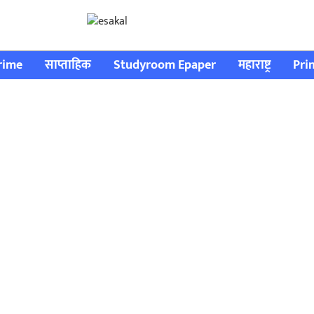
rime
साप्ताहिक
Studyroom Epaper
महाराष्ट्र
Pri