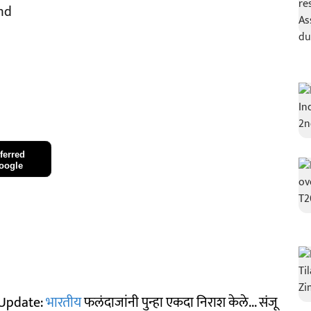
and
ferred
oogle
t Update:
भारतीय
फलंदाजांनी पुन्हा एकदा निराश केले... संजू