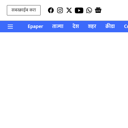
सबस्क्राईब करा
Epaper
ताज्या
देश
शहर
क्रीडा
C