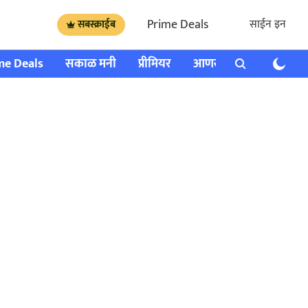
Prime Deals
साईन इन
सबस्क्राईब
me Deals
सकाळ मनी
प्रीमियर
आणखी
राशी भविष्य