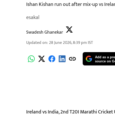
Ishan Kishan run out after mix-up vs Irel
esakal
Swadesh Ghanekar
Updated on
:
28 June 2026, 8:39 pm
IST
Add as a pre
source on G
Ireland vs India, 2nd T20I Marathi Cricke