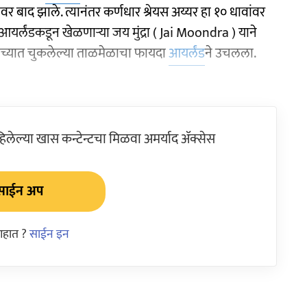
र बाद झाले. त्यानंतर कर्णधार श्रेयस अय्यर हा १० धावांवर
आयर्लंडकडून खेळणाऱ्या जय मुंद्रा ( Jai Moondra ) याने
ांच्यात चुकलेल्या ताळमेळाचा फायदा
आयर्लंड
ने उचलला.
ेल्या खास कन्टेन्टचा मिळवा अमर्याद ॲक्सेस
साईन अप
आहात ?
साईन इन