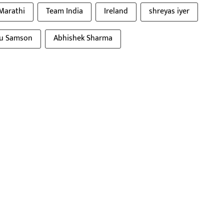
 Marathi
Team India
Ireland
shreyas iyer
ju Samson
Abhishek Sharma