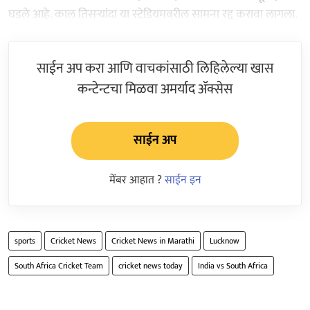
घडले आहे. काल तिसऱ्यांदा या स्टेडियमवरील सामना रद्द करावा लागला.
साईन अप करा आणि वाचकांसाठी लिहिलेल्या खास
कन्टेन्टचा मिळवा अमर्याद ॲक्सेस
साईन अप
मेंबर आहात ?
साईन इन
sports
Cricket News
Cricket News in Marathi
Lucknow
South Africa Cricket Team
cricket news today
India vs South Africa