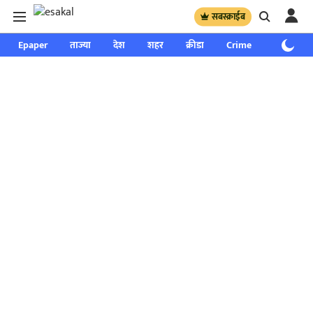
सबस्क्राईब
Epaper
ताज्या
देश
शहर
क्रीडा
Crime
साप्ताहिक