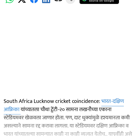
source on Google
South Africa Lucknow cricket coincidence:
भारत-दक्षिण
आफ्रिका
यांच्यातला चौथा ट्वेंटी-२० सामना लखनौच्या एकाना
स्टेडियमवर खेळवला जाणार होता. पण, दाट धुक्यांमुळे दृश्यमानता कमी
असल्याने सामना रद्द करावा लागला. या स्टेडियमवर दक्षिण आफ्रिका व
भारत यांच्यातल्या सामन्यात काही ना काही व्यत्यत येतोच.. यापूर्वीही असे