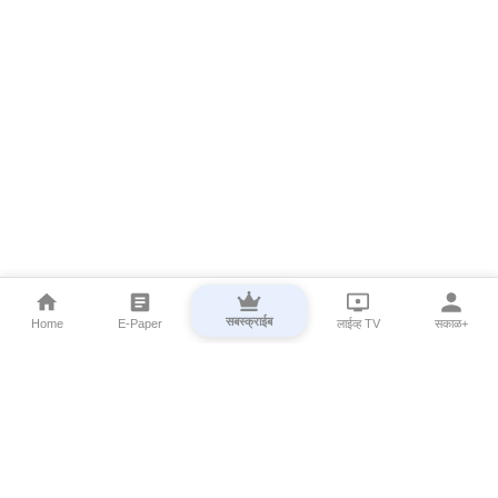
सबस्क्राईब
Home
E-Paper
लाईव्ह TV
सकाळ+