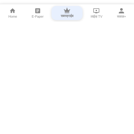
सबस्क्राईब
Home
E-Paper
लाईव्ह TV
सकाळ+
⌄
Marathi News
⌄
About Esakal
⌄
Digital Products
⌄
Sakal Programs