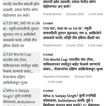
संघाची झोप उडवली; उपांत्य फेरीत कोण
पोहोचणार अन् कसे?
Pranali Kodre
26 June 2026
2
min read
Cricket
T20 WC, IND W vs SA W : स्मृती-
शफालीची तुफान सुरुवात, पण द. आफ्रिकेने
आवळले फासे; तरीही टीम इंडिया दीडशे पार
Pranali Kodre
21 June 2026
2
min read
Cricket
T20 World Cup: भारतीय संघ टॉपर,
पाकिस्तानवर स्पर्धेतून बाहेर फेकले जाण्याचे
संकट... शेजाऱ्यांचा दक्षिण आफ्रिकेकडून धुव्वा
Swadesh Ghanekar
18 June 2026
2
min read
Cricket
Who is Sanjay Singh? लुंगी एनगिडी
कोसळला, Ambulance आली; पुढे ९
किमीच्या अंतरात काय घडले? २८ सेकंदाचा