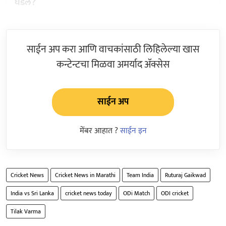
घडलं?
साईन अप करा आणि वाचकांसाठी लिहिलेल्या खास
कन्टेन्टचा मिळवा अमर्याद ॲक्सेस
साईन अप
मेंबर आहात ?
साईन इन
Cricket News
Cricket News in Marathi
Team India
Ruturaj Gaikwad
India vs Sri Lanka
cricket news today
ODi Match
ODI cricket
Tilak Varma