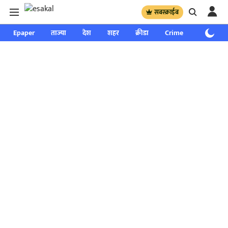
सबस्क्राईब
Epaper
ताज्या
देश
शहर
क्रीडा
Crime
साप्ताहिक