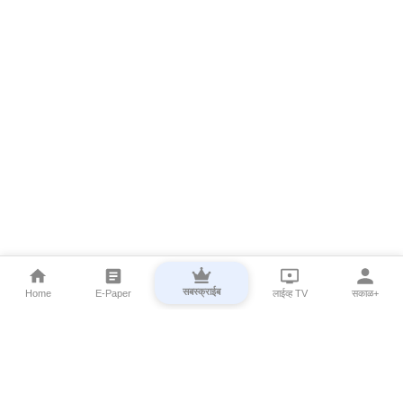
सबस्क्राईब
Home
E-Paper
लाईव्ह TV
सकाळ+