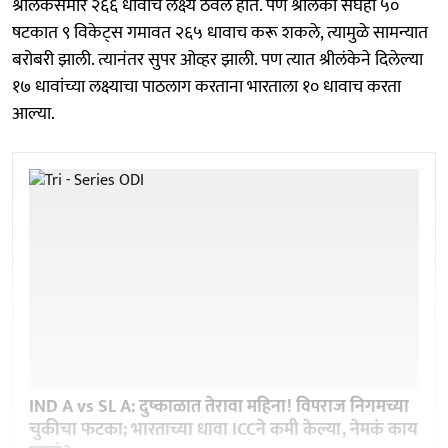
श्रीलंकेसमोर २६६ धावांचे लक्ष्य ठेवले होते. पण श्रीलंका संघही ५०
षटकात ९ विकेट्स गमावत २६५ धावाच करू शकले, त्यामुळे सामन्यात
बरोबरी झाली. त्यानंतर सुपर ओव्हर झाली. पण त्यात श्रीलंकेने दिलेल्या
१७ धावांच्या लक्ष्याचा पाठलाग करताना भारताला १० धावाच करता
आल्या.
IND A vs SL A: दुष्काळात तेरावा महिना! विपराज निगमच्या
चुकीचा फटका; भारताच्या धावा ICCने कमी केल्या, नेमकं काय