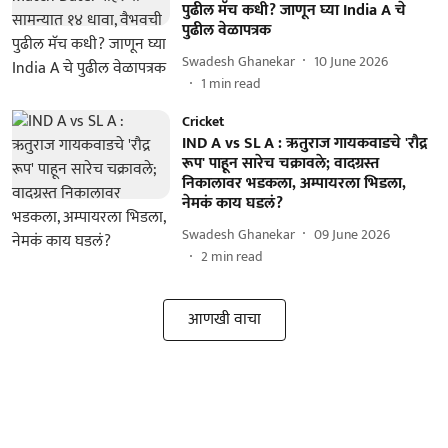
पुढील मॅच कधी? जाणून घ्या India A चे
पुढील वेळापत्रक
Swadesh Ghanekar
10 June 2026
1
min read
Cricket
IND A vs SL A : ऋतुराज गायकवाडचे 'रौद्र
रूप' पाहून सारेच चक्रावले; वादग्रस्त
निकालावर भडकला, अम्पायरला भिडला,
नेमकं काय घडलं?
Swadesh Ghanekar
09 June 2026
2
min read
आणखी वाचा