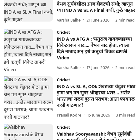
वैभव सुर्यवंशीला आज शेवटची संधी; जाणून
घ्या IND A vs SL A Final कधी, कुठे पाहाल
Varsha Balhe
21 June 2026
2
min read
Cricket
IND A vs AFG A : ऋतुराज गायकवाडच्या
विकेटवरून वाद.... वैभव बाद होता, त्याला
दिले नाबाद अन् इथे ऋतूची विकेट ढापली
Video
Varsha Balhe
17 June 2026
2
min read
Cricket
IND A vs SL A, ODI: शेवटच्या चेंडूवर मोठा
ड्रामा अन् मग सुपर ओव्हरचा थरार... अखेर
भारताचा सलग दुसरा पराभव; आता फायनल
कशी गाठणार?
Pranali Kodre
15 June 2026
3
min read
Cricket
Vaibhav Sooryavanshi: वैभव सूर्यवंशी