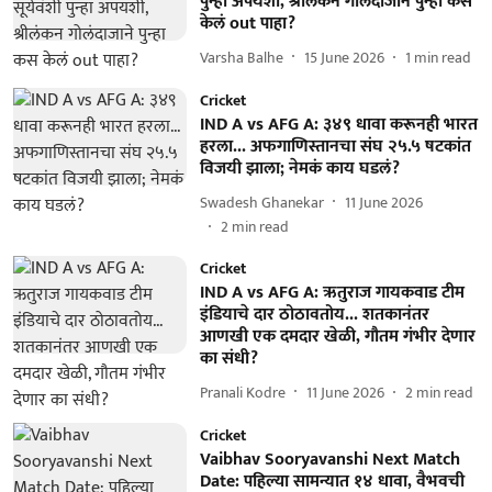
पुन्हा अपयशी, श्रीलंकन गोलंदाजाने पुन्हा कस
केलं out पाहा?
Varsha Balhe
15 June 2026
1
min read
Cricket
IND A vs AFG A: ३४९ धावा करूनही भारत
हरला... अफगाणिस्तानचा संघ २५.५ षटकांत
विजयी झाला; नेमकं काय घडलं?
Swadesh Ghanekar
11 June 2026
2
min read
Cricket
IND A vs AFG A: ऋतुराज गायकवाड टीम
इंडियाचे दार ठोठावतोय... शतकानंतर
आणखी एक दमदार खेळी, गौतम गंभीर देणार
का संधी?
Pranali Kodre
11 June 2026
2
min read
Cricket
Vaibhav Sooryavanshi Next Match
Date: पहिल्या सामन्यात १४ धावा, वैभवची