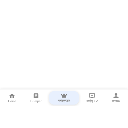
सबस्क्राईब
Home
E-Paper
लाईव्ह TV
सकाळ+