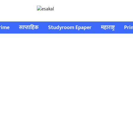
rime
साप्ताहिक
Studyroom Epaper
महाराष्ट्र
Pri