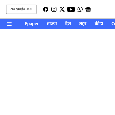
सबस्क्राईब करा
Epaper
ताज्या
देश
शहर
क्रीडा
C