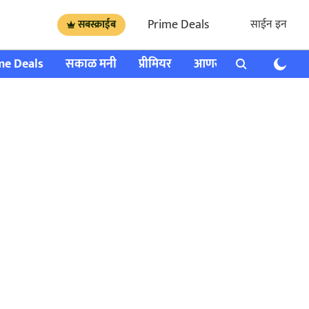
Prime Deals
साईन इन
सबस्क्राईब
me Deals
सकाळ मनी
प्रीमियर
आणखी
राशी भविष्य