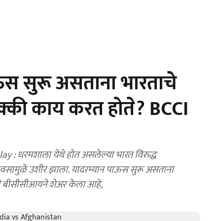
स सुरू असताना भारताचे
े नक्की काय करत होते? BCCI
: धरमशाला येथे होत असलेल्या भारत विरुद्ध
ावसामुळे उशीर झाला. यादरम्यान पाऊस सुरू असताना
िडिओ बीसीसीआयने शेअर केला आहे,