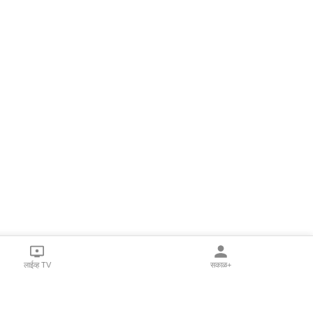
लाईव्ह TV
सकाळ+