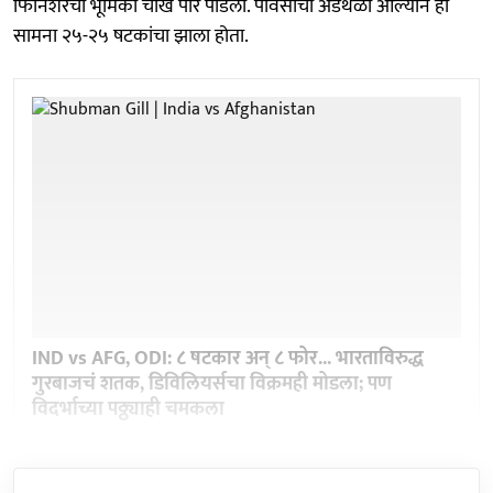
फिनिशरची भूमिका चोख पार पाडली. पावसाचा अडथळा आल्याने हा
सामना २५-२५ षटकांचा झाला होता.
IND vs AFG, ODI: ८ षटकार अन् ८ फोर... भारताविरुद्ध
गुरबाजचं शतक, डिविलियर्सचा विक्रमही मोडला; पण
विदर्भाच्या पठ्ठ्याही चमकला