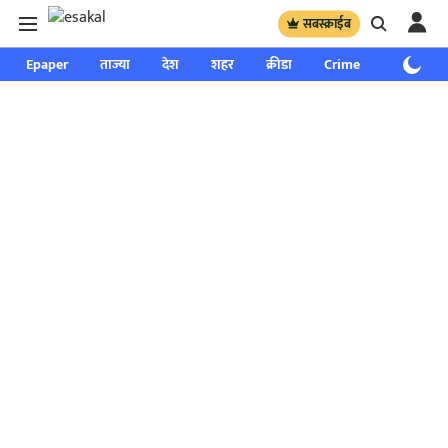
सबस्क्राईब
Epaper
ताज्या
देश
शहर
क्रीडा
Crime
साप्ताहिक