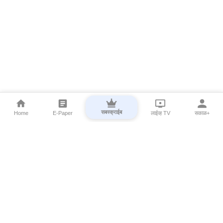
सबस्क्राईब
Home
E-Paper
लाईव्ह TV
सकाळ+
⌄
Marathi News