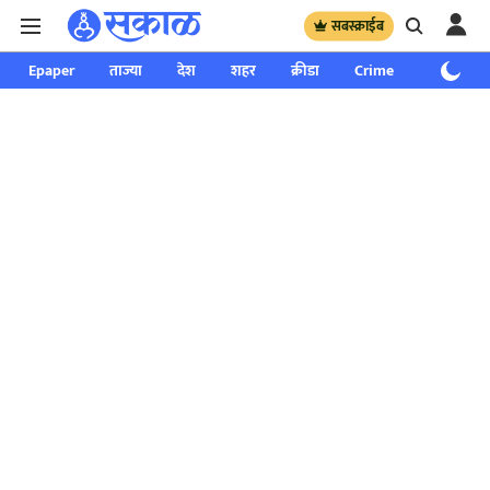
सबस्क्राईब
Epaper
ताज्या
देश
शहर
क्रीडा
Crime
साप्ताहिक