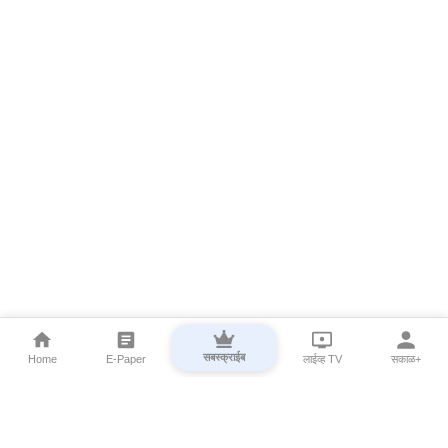
सबस्क्राईब
Home
E-Paper
लाईव्ह TV
सकाळ+