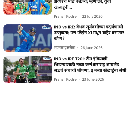
अय्यरचे मोठे वक्तव्य; म्हणाला, युवा
खेळाडूंनी...
Pranali Kodre
22 July 2026
IND vs IRE: वैभव सूर्यवंशीच्या पदार्पणाची
उत्सुकता; पण प्लेइंग XI मधून बाहेर बसणार
कोण?
सकाळ वृत्तसेवा
26 June 2026
IND vs IRE T20I: टीम इंडियाशी
भिडण्यासाठी नव्या कर्णधारासह आयर्लंड
सज्ज! संघाची घोषणा, ३ नव्या खेळाडूंना संधी
Pranali Kodre
23 June 2026