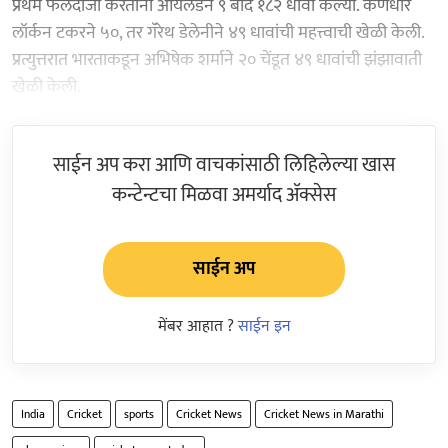
प्रथम फलंदाजी करताना आयर्लंडने ९ बाद १८२ धावा केल्या. कर्णधार
लॉर्कन टकरने ५०, तर गॅरेथ डेलेनीने ४९ धावांची महत्त्वाची खेळी केली.
प्रत्युत्तरात भारताकडून अभिषेक शर्माने २० चेंडूत ४९ धावांची झंझावाती
खेळी केली.
साईन अप करा आणि वाचकांसाठी लिहिलेल्या खास
कन्टेन्टचा मिळवा अमर्याद ॲक्सेस
साईन अप
मेंबर आहात ?
साईन इन
India
Cricket
sports
Cricket News
Cricket News in Marathi