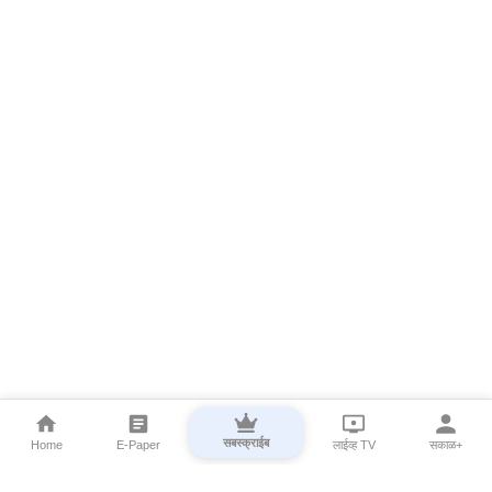
सबस्क्राईब
Home
E-Paper
लाईव्ह TV
सकाळ+