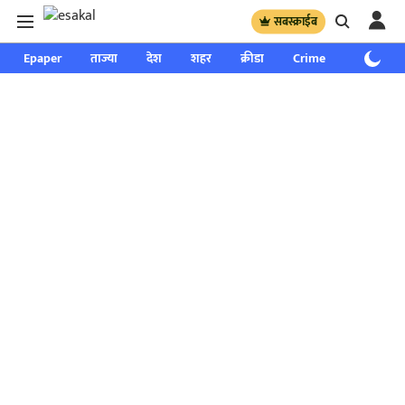
सबस्क्राईब
Epaper
ताज्या
देश
शहर
क्रीडा
Crime
साप्ताहिक