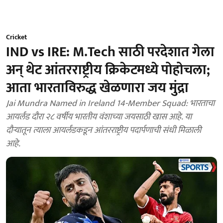
Cricket
IND vs IRE: M.Tech साठी परदेशात गेला
अन् थेट आंतरराष्ट्रीय क्रिकेटमध्ये पोहोचला;
आता भारताविरुद्ध खेळणारा जय मुंद्रा
Jai Mundra Named in Ireland 14-Member Squad: भारताचा
आयर्लंड दौरा २८ वर्षीय भारतीय वंशाच्या जयसाठी खास आहे. या
दौऱ्यातून त्याला आयर्लंडकडून आंतरराष्ट्रीय पदार्पणाची संधी मिळाली
आहे.