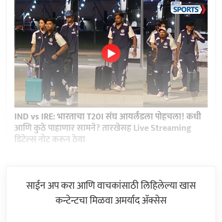
IND vs IRE: भारताचा T20I संघ आयर्लंडला पोहचला! कधी
आणि कुठे पाहाणार सामने? तारखेसह Live Streaming
डिटेल्स नोट करून ठेवा
साईन अप करा आणि वाचकांसाठी लिहिलेल्या खास
कन्टेन्टचा मिळवा अमर्याद ॲक्सेस