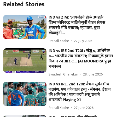
Related Stories
IND vs ZIM: 'आयर्लंडने डोळे उघडले'
झिम्बाब्वेविरुद्ध मालिकेपूर्वी कॅप्टन श्रेयस
अय्यरचे मोठे वक्तव्य; म्हणाला, युवा
खेळाडूंनी...
Pranali Kodre
22 July 2026
IND vs IRE 2nd T20I : संजू ०, अभिषेक
०... भारतीय संघ संकटात; गोंधळामुळे इशान
किशन रन आऊट... JAI MOONDRA पुन्हा
चमकला
Swadesh Ghanekar
28 June 2026
IND vs IRE, 2nd T20I: वैभव सूर्यवंशीचं
पदार्पण, पण कोणाला डच्चू - सॅमसन, ईशान
की अभिषेक? पाहा कशी असू शकते
भारताची Playing XI
Pranali Kodre
27 June 2026