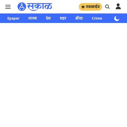
सबस्क्राईब
Epaper
ताज्या
देश
शहर
क्रीडा
Crime
साप्ताहिक