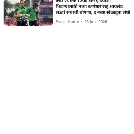
IND vs IRE T20I: टीम इंडियाशी
भिडण्यासाठी नव्या कर्णधारासह आयर्लंड
सज्ज! संघाची घोषणा, ३ नव्या खेळाडूंना संधी
Pranali Kodre
23 June 2026