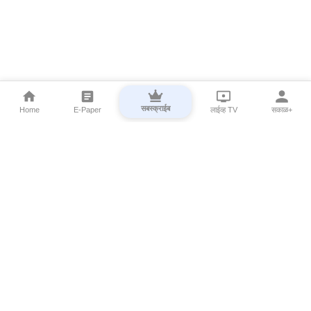
सबस्क्राईब
Home
E-Paper
लाईव्ह TV
सकाळ+
⌄
Marathi News
⌄
About Esakal