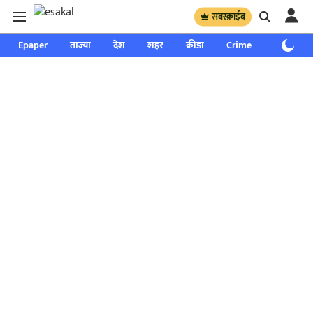
सबस्क्राईब
Epaper
ताज्या
देश
शहर
क्रीडा
Crime
साप्ताहिक