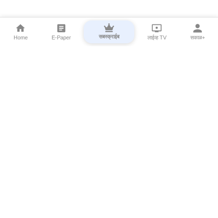
सबस्क्राईब
Home
E-Paper
लाईव्ह TV
सकाळ+
⌄
Marathi News
⌄
About Esakal
⌄
Digital Products
⌄
Sakal Programs