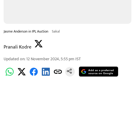
Jasme Anderson in IPL Auction
Sakal
Pranali Kodre
Updated on
:
12 November 2024, 5:55 pm
IST
Add as a preferred
source on Google