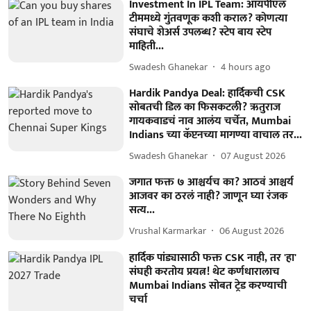
Investment In IPL Team: आयपीएल
टीममध्ये गुंतवणूक कशी कराल? कोणत्या
संघाचे शेअर्स उपलब्ध? स्टेप बाय स्टेप
माहिती...
Swadesh Ghanekar
4 hours ago
Hardik Pandya Deal: हार्दिकची CSK
सोबतची डिल का फिसकटली? ऋतुराज
गायकवाडचं नाव आलंय चर्चेत, Mumbai
Indians च्या कॅप्टनच्या मागण्या वाचाल तर...
Swadesh Ghanekar
07 August 2026
जगात फक्त ७ आश्चर्यच का? आठवं आश्चर्य
आजवर का ठरलं नाही? जाणून घ्या रंजक
सत्य...
Vrushal Karmarkar
06 August 2026
हार्दिक पांड्यासाठी फक्त CSK नाही, तर 'हा'
संघही करतोय प्रयत्न! थेट कर्णधारालाच
Mumbai Indians सोबत ट्रेड करण्याची
चर्चा