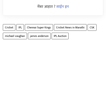
मेंबर आहात ?
साईन इन
Cricket
IPL
Chennai Super Kings
Cricket News in Marathi
CSK
michael vaughan
james anderson
IPL Auction