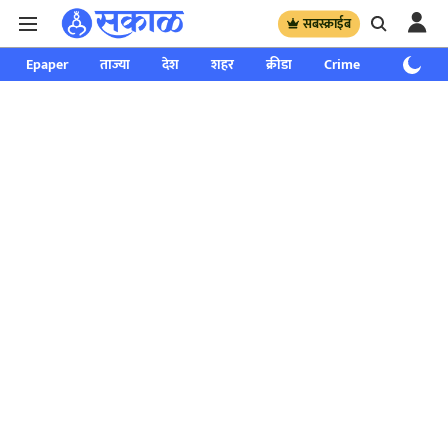
सबस्क्राईब
Epaper
ताज्या
देश
शहर
क्रीडा
Crime
साप्ताहिक