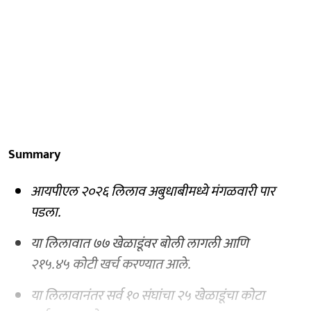
Summary
आयपीएल २०२६ लिलाव अबुधाबीमध्ये मंगळवारी पार
पडला.
या लिलावात ७७ खेळाडूंवर बोली लागली आणि
२१५.४५ कोटी खर्च करण्यात आले.
या लिलावानंतर सर्व १० संघांचा २५ खेळाडूंचा कोटा