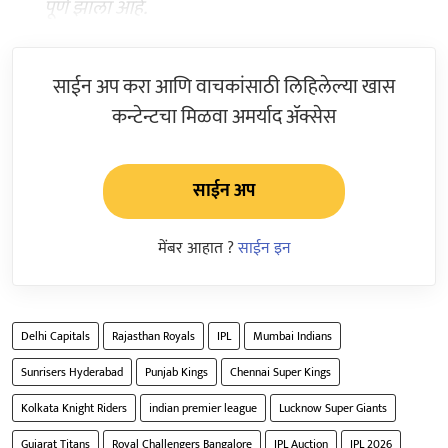
पूर्ण झाला आहे.
साईन अप करा आणि वाचकांसाठी लिहिलेल्या खास
कन्टेन्टचा मिळवा अमर्याद ॲक्सेस
साईन अप
मेंबर आहात ?
साईन इन
Delhi Capitals
Rajasthan Royals
IPL
Mumbai Indians
Sunrisers Hyderabad
Punjab Kings
Chennai Super Kings
Kolkata Knight Riders
indian premier league
Lucknow Super Giants
Gujarat Titans
Royal Challengers Bangalore
IPL Auction
IPL 2026