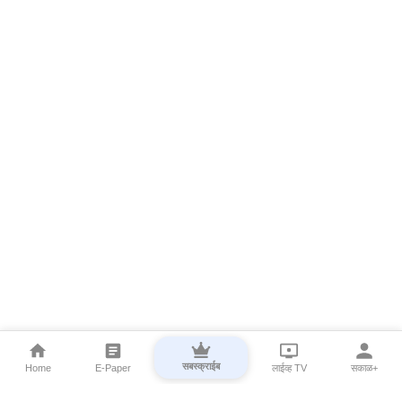
सबस्क्राईब
Home
E-Paper
लाईव्ह TV
सकाळ+