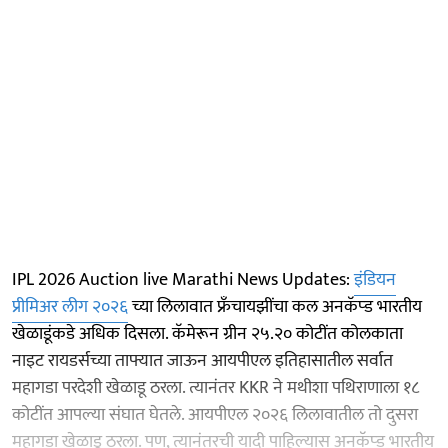
IPL 2026 Auction live Marathi News Updates:
इंडियन
प्रीमिअर लीग २०२६
च्या लिलावात फ्रँचायझींचा कल अनकॅप्ड भारतीय
खेळाडूंकडे अधिक दिसला. कॅमेरून ग्रीन २५.२० कोटींत कोलकाता
नाइट रायडर्सच्या ताफ्यात जाऊन आयपीएल इतिहासातील सर्वात
महागडा परदेशी खेळाडू ठरला. त्यानंतर KKR ने मथीशा पथिराणाला १८
कोटींत आपल्या संघात घेतले. आयपीएल २०२६ लिलावातील तो दुसरा
महागडा खेळाडू ठरला. पण, त्यानंतरची यादी पाहिल्यास अनकॅप्ड भारतीय