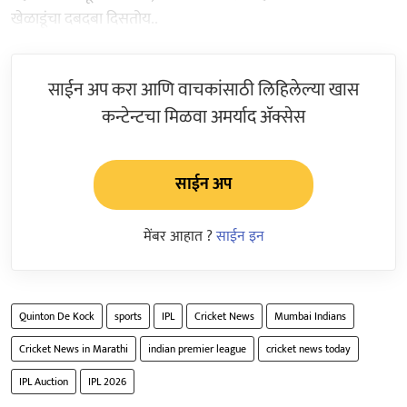
खेळाडूंचा दबदबा दिसतोय..
साईन अप करा आणि वाचकांसाठी लिहिलेल्या खास
कन्टेन्टचा मिळवा अमर्याद ॲक्सेस
साईन अप
मेंबर आहात ?
साईन इन
Quinton De Kock
sports
IPL
Cricket News
Mumbai Indians
Cricket News in Marathi
indian premier league
cricket news today
IPL Auction
IPL 2026