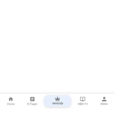
सबस्क्राईब
Home
E-Paper
लाईव्ह TV
सकाळ+