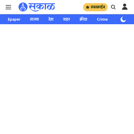
सबस्क्राईब
Epaper
ताज्या
देश
शहर
क्रीडा
Crime
साप्ताहिक