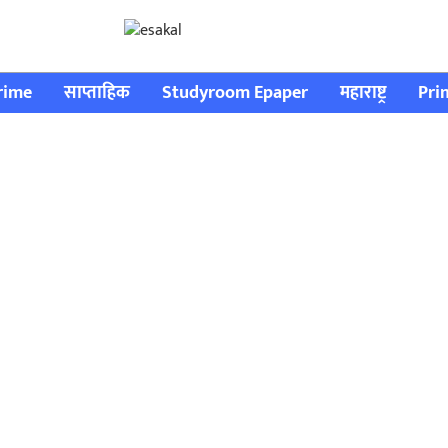
rime
साप्ताहिक
Studyroom Epaper
महाराष्ट्र
Pri