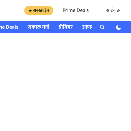
Prime Deals
साईन इन
सबस्क्राईब
me Deals
सकाळ मनी
प्रीमियर
आणखी
राशी भविष्य