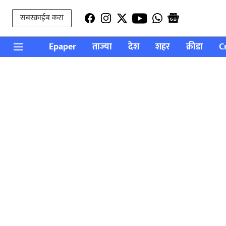
सबस्क्राईब करा
Epaper
ताज्या
देश
शहर
क्रीडा
C