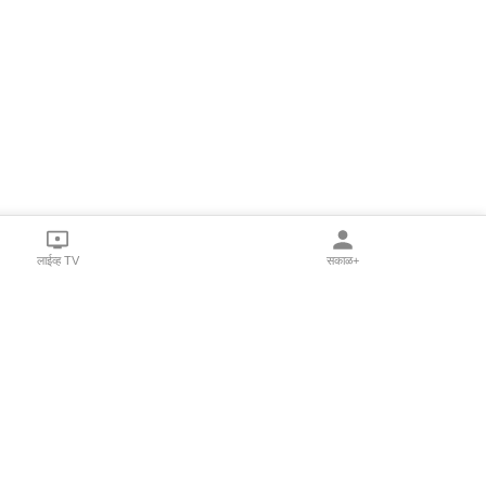
लाईव्ह TV
सकाळ+