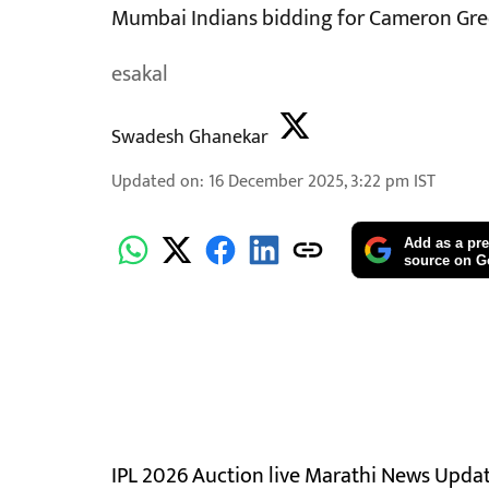
Mumbai Indians bidding for Cameron Green
esakal
Swadesh Ghanekar
Updated on
:
16 December 2025, 3:22 pm
IST
Add as a pre
source on G
IPL 2026 Auction live Marathi News Upda