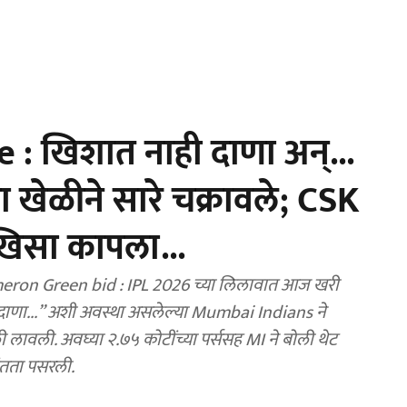
 : खिशात नाही दाणा अन्...
 खेळीने सारे चक्रावले; CSK
खिसा कापला...
 2026 च्या लिलावात आज खरी
ाणा...” अशी अवस्था असलेल्या Mumbai Indians ने
ी लावली. अवघ्या २.७५ कोटींच्या पर्ससह MI ने बोली थेट
णभर शांतता पसरली.