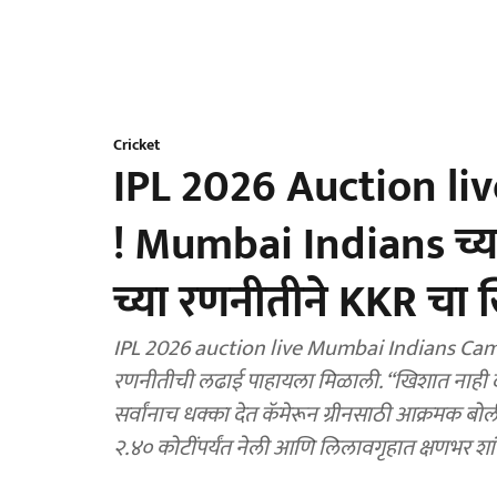
Cricket
IPL 2026 Auction live
! Mumbai Indians च्या
च्या रणनीतीने KKR चा 
IPL 2026 auction live Mumbai Indians Cameron Green bid : IPL
रणनीतीची लढाई पाहायला मिळाली. “खिशात नाही द
सर्वांनाच धक्का देत कॅमेरून ग्रीनसाठी आक्रमक बोल
२.४० कोटींपर्यंत नेली आणि लिलावगृहात क्ष