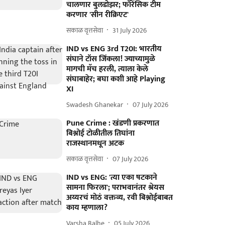
चालणार बुलडोझर; फॉरेंसिक टीम
करणार 'सीन रीक्रिएट'
सकाळ वृत्तसेवा
31 July 2026
IND vs ENG 3rd T20I: भारतीय
संघाने टॉस जिंकला! ज्याच्यामुळे
मागची मॅच हरली, त्याला केले
संघाबाहेर; बघा कशी आहे Playing
XI
Swadesh Ghanekar
07 July 2026
Pune Crime : खंडणी प्रकरणात
बिश्नोई टोळीतील तिघांना
राजस्थानमधून अटक
सकाळ वृत्तसेवा
07 July 2026
IND vs ENG: 'त्या एका षटकाने
सामना फिरला'; पराभवानंतर श्रेयस
अय्यरचं मोठं वक्तव्य, रवी बिश्नोईबाबत
काय म्हणाला?
Varsha Balhe
05 July 2026