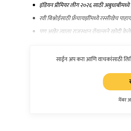
इंडियन प्रीमियर लीग २०२६ साठी अबुधाबीमध्य
रवी बिश्नोईसाठी फ्रँचायझींमध्ये रस्सीखेच पाह
पण अखेर त्याला राजस्थान रॉयल्सने खरेदी केले
साईन अप करा आणि वाचकांसाठी लिहिल
मेंबर 