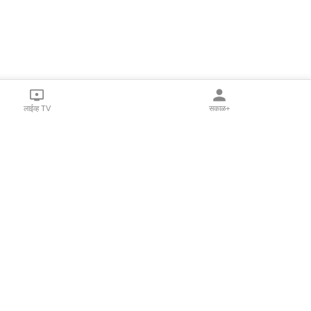
लाईव्ह TV
सकाळ+
l Programs
Print Products