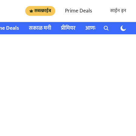
Prime Deals
साईन इन
सबस्क्राईब
me Deals
सकाळ मनी
प्रीमियर
आणखी
राशी भविष्य