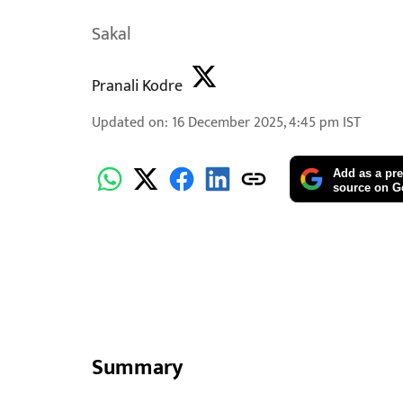
Sakal
Pranali Kodre
Updated on
:
16 December 2025, 4:45 pm
IST
Add as a pre
source on G
Summary