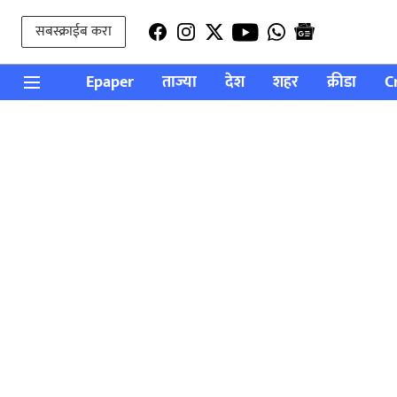
सबस्क्राईब करा
Epaper
ताज्या
देश
शहर
क्रीडा
C