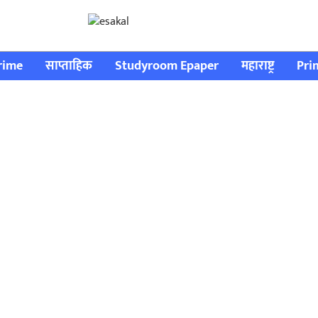
rime
साप्ताहिक
Studyroom Epaper
महाराष्ट्र
Pri