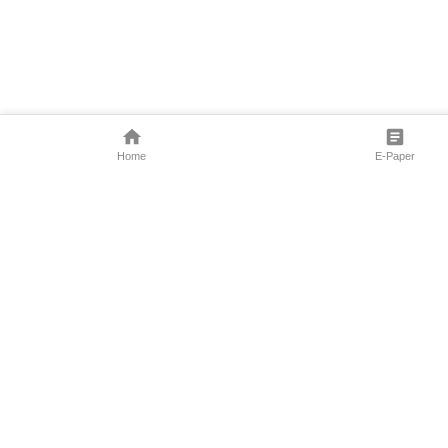
Home
E-Paper
Follow Us
Marathi News