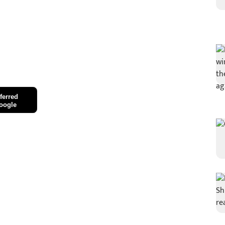
ferred
oogle