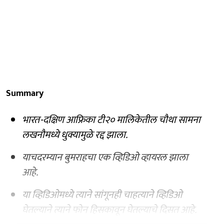
Summary
भारत-दक्षिण आफ्रिका टी२० मालिकेतील चौथा सामना
लखनौमध्ये धुक्यामुळे रद्द झाला.
याचदरम्यान बुमराहचा एक व्हिडिओ व्हायरल झाला
आहे.
या व्हिडिओमध्ये त्याने सांगूनही चाहत्याने व्हिडिओ
घेतल्याने त्याने फोन हिसकावून घेतल्याचे दिसत आहे.