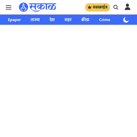
सबस्क्राईब
Epaper
ताज्या
देश
शहर
क्रीडा
Crime
साप्ताहिक