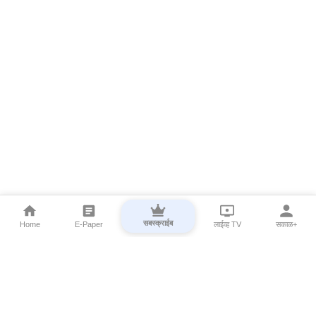
सबस्क्राईब
Home
E-Paper
लाईव्ह TV
सकाळ+