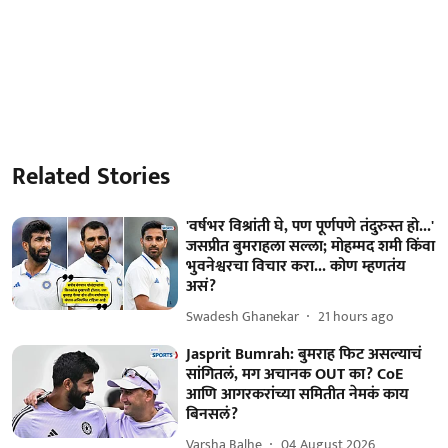
Related Stories
'वर्षभर विश्रांती घे, पण पूर्णपणे तंदुरुस्त हो...'
जसप्रीत बुमराहला सल्ला; मोहम्मद शमी किंवा
भुवनेश्वरचा विचार करा... कोण म्हणतंय
असं?
Swadesh Ghanekar
21 hours ago
Jasprit Bumrah: बुमराह फिट असल्याचं
सांगितलं, मग अचानक OUT का? CoE
आणि आगरकरांच्या समितीत नेमकं काय
बिनसलं?
Varsha Balhe
04 August 2026