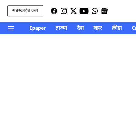
सबस्क्राईब करा
Epaper
ताज्या
देश
शहर
क्रीडा
C