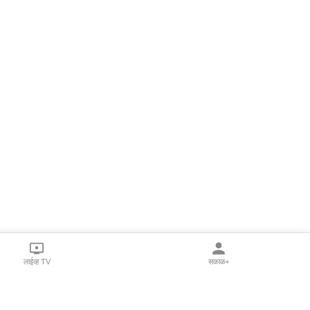
लाईव्ह TV
सकाळ+