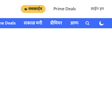
Prime Deals
साईन इन
सबस्क्राईब
me Deals
सकाळ मनी
प्रीमियर
आणखी
राशी भविष्य