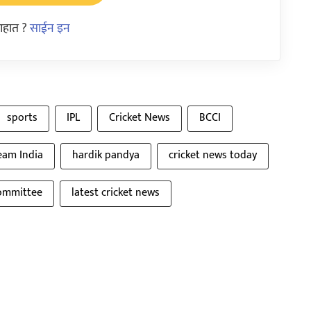
आहात ?
साईन इन
sports
IPL
Cricket News
BCCI
eam India
hardik pandya
cricket news today
committee
latest cricket news