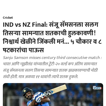
Cricket
IND vs NZ Final: संजू सॅमसनला सलग
तिसऱ्या सामन्यात शतकाची हुलकावणी!
निश्वार्थ खेळीने जिंकली मनं... ५ चौकार व ८
षटकारांचा पाऊस
Sanju Samson misses century third consecutive match :
भारत आणि न्यूझीलंड यांच्यातील ट्वेंटी-२० वर्ल्ड कप अंतिम सामन्यात
संजू सॅमसनला सलग तिसऱ्या सामन्यात शतक झळकावण्याची मोठी
संधी होती. मात्र अवघ्या ११ धावांनी त्याचे शतक हुकले.