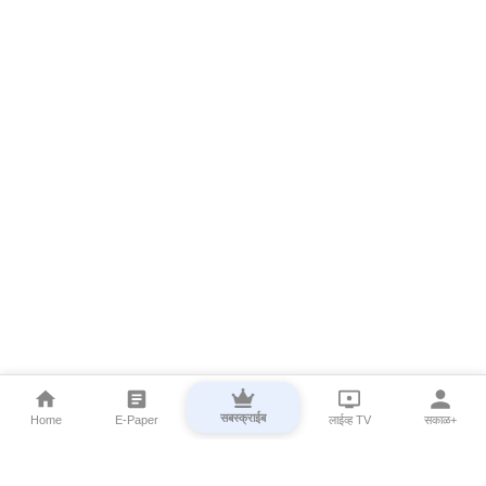
सबस्क्राईब
Home
E-Paper
लाईव्ह TV
सकाळ+