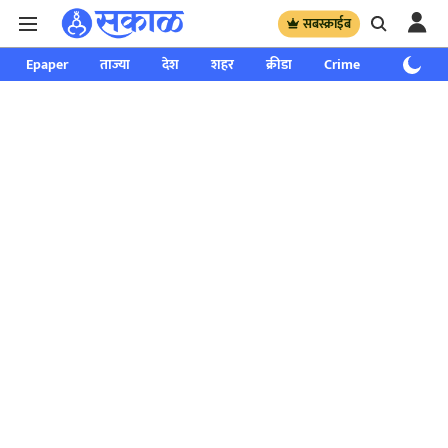
सबस्क्राईब
Epaper
ताज्या
देश
शहर
क्रीडा
Crime
साप्ताहिक