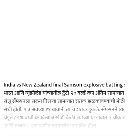
India vs New Zealand final Samson explosive batting :
भारत आणि न्यूझीलंड यांच्यातील ट्वेंटी-२० वर्ल्ड कप अंतिम सामन्यात
संजू सॅमसनला सलग तिसऱ्या सामन्यात शतक झळकावण्याची मोठी
संधी होती. मात्र अवघ्या ११ धावांनी त्याचे शतक हुकले. सॅमसनने ४६
चेंडूंत ८९ धावांची धडाकेबाज खेळी केली. त्याच्या या डावात ५ चौकार
आणि तब्बल ८ खणखणीत षटकारांचा समावेश होता.