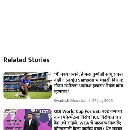
Related Stories
"मी काय करावे, हे मला कुणीही सांगू शकत
नाही!" Sanju Samson चं धाडसी विधान;
गौतम गंभीरला अप्रत्यक्ष इशारा? नेमकं काय
म्हणाला?
Swadesh Ghanekar
27 July 2026
ODI World Cup Format: वर्ल्ड कपच्या
नव्या फॉरमॅटला विरोध! ICC विरोधात चार
देश उभे राहिले, WCA चे पाठबळ मिळाले;
कोणासाठी केला जातोय बदल? थेट सवाल