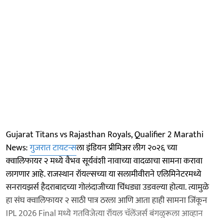
Gujarat Titans vs Rajasthan Royals, Qualifier 2 Marathi
News:
गुजरात टायटन्स
ला इंडियन प्रीमिअर लीग २०२६ च्या
क्वालिफायर २ मध्ये वैभव सूर्यवंशी नावाच्या वादळाचा सामना करावा
लागणार आहे. राजस्थान रॉयल्सच्या या सलामीवीराने एलिमिनेटरमध्ये
सनरायझर्स हैदराबादच्या गोलंदाजीच्या चिंधड्या उडवल्या होत्या. त्यामुळे
हा संघ क्वालिफायर २ साठी पात्र ठरला आणि आता हाही सामना जिंकून
IPL 2026 Final मध्ये गतविजेत्या रॉयल चॅलेंजर्स बंगळुरूला आव्हान