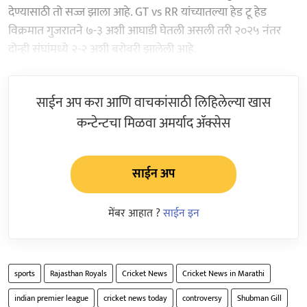
देण्यासाठी तो सज्ज झाला आहे. GT vs RR यांच्यातल्या हेड टू हेड
विक्रमात गुजरातने ७-३ अशी आघाडी घेतली असली तरी २०२५ नंतर
दोन्ही संघांमध्ये २-२ अशी बरोबरी झालेली आहे.
साईन अप करा आणि वाचकांसाठी लिहिलेल्या खास
कन्टेन्टचा मिळवा अमर्याद ॲक्सेस
साईन अप
मेंबर आहात ?
साईन इन
sports
Rajasthan Royals
Cricket News
Cricket News in Marathi
indian premier league
cricket news today
controversy
Shubman Gill