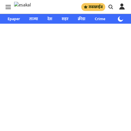
सबस्क्राईब
Epaper
ताज्या
देश
शहर
क्रीडा
Crime
साप्ताहिक