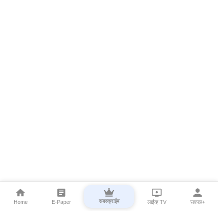
सबस्क्राईब
Home
E-Paper
लाईव्ह TV
सकाळ+