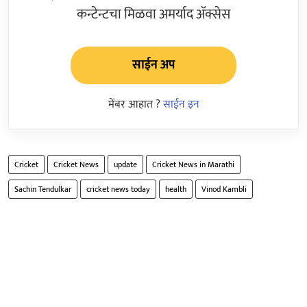
कन्टेन्टचा मिळवा अमर्याद ॲक्सेस
साईन अप
मेंबर आहात ?
साईन इन
Cricket
Cricket News
update
Cricket News in Marathi
Sachin Tendulkar
cricket news today
health
Vinod Kambli