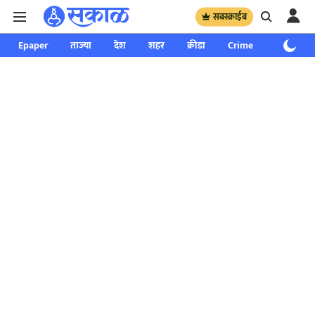
सबस्क्राईब
Epaper
ताज्या
देश
शहर
क्रीडा
Crime
साप्ताहिक