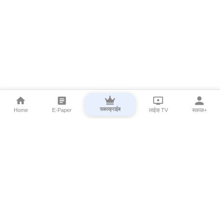
सबस्क्राईब
Home
E-Paper
लाईव्ह TV
सकाळ+
⌄
Marathi News