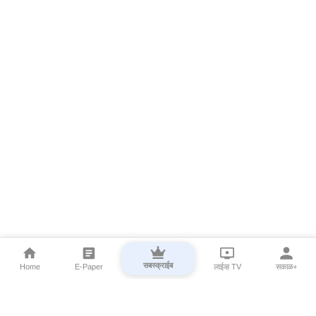
सबस्क्राईब
Home
E-Paper
लाईव्ह TV
सकाळ+