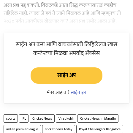
असा प्रश्न पडू शकतो. विराटकडे आता सिद्ध करण्यासारखं काहीच
राहिलेलं नाही. त्याला जे हवं ते त्याने मिळवलं आहे आणि म्हणूनच तो
२०३० पर्यंत आयपीएल खेळणार का? असा प्रश्न समोर आला आहे.
साईन अप करा आणि वाचकांसाठी लिहिलेल्या खास
कन्टेन्टचा मिळवा अमर्याद ॲक्सेस
साईन अप
मेंबर आहात ?
साईन इन
sports
IPL
Cricket News
Virat kohli
Cricket News in Marathi
indian premier league
cricket news today
Royal Challengers Bangalore