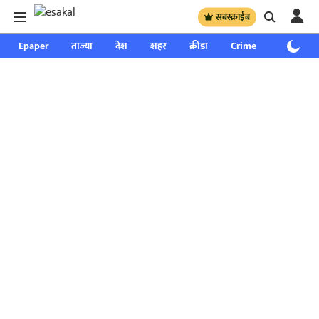
सबस्क्राईब
Epaper
ताज्या
देश
शहर
क्रीडा
Crime
साप्ताहिक