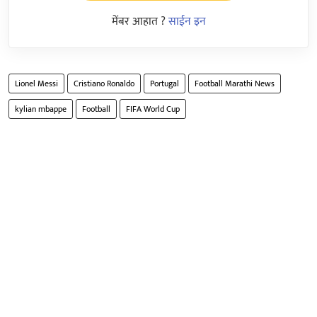
मेंबर आहात ?
साईन इन
Lionel Messi
Cristiano Ronaldo
Portugal
Football Marathi News
kylian mbappe
Football
FIFA World Cup