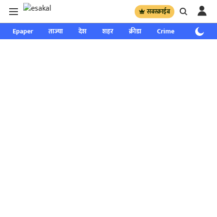
सबस्क्राईब
Epaper
ताज्या
देश
शहर
क्रीडा
Crime
साप्ताहिक