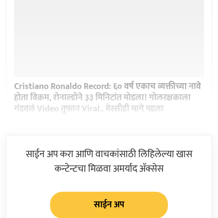
Cristiano Ronaldo Record: ६० वर्ष एकाच व्यक्तीच्या नावे
होता विक्रम, रोनाल्डोने ३३ मिनिटांत मोडला! गोलरक्षकाला
गंडवलं Video तुफान Viral.. मेस्सीही मागे पडला
साईन अप करा आणि वाचकांसाठी लिहिलेल्या खास
कन्टेन्टचा मिळवा अमर्याद ॲक्सेस
साईन अप