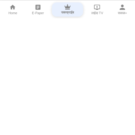
सबस्क्राईब
Home
E-Paper
लाईव्ह TV
सकाळ+
⌄
Marathi News
⌄
About Esakal
⌄
Digital Products
⌄
Sakal Programs
⌄
Print Products