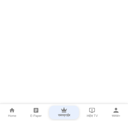
सबस्क्राईब
Home
E-Paper
लाईव्ह TV
सकाळ+