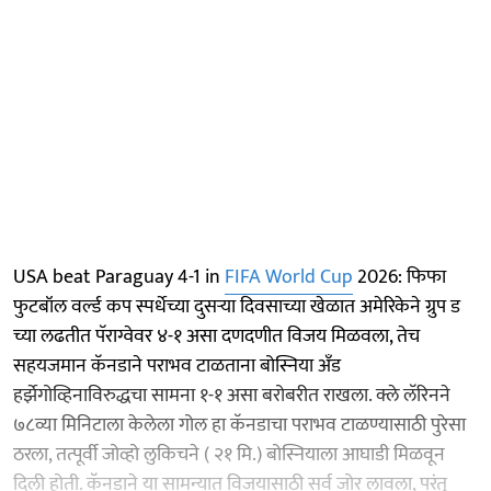
USA beat Paraguay 4-1 in
FIFA World Cup
2026: फिफा
फुटबॉल वर्ल्ड कप स्पर्धेच्या दुसऱ्या दिवसाच्या खेळात अमेरिकेने ग्रुप ड
च्या लढतीत पॅराग्वेवर ४-१ असा दणदणीत विजय मिळवला, तेच
सहयजमान कॅनडाने पराभव टाळताना बोस्निया अँड
हर्झेगोव्हिनाविरुद्धचा सामना १-१ असा बरोबरीत राखला. क्ले लॅरिनने
७८व्या मिनिटाला केलेला गोल हा कॅनडाचा पराभव टाळण्यासाठी पुरेसा
ठरला, तत्पूर्वी जोव्हो लुकिचने ( २१ मि.) बोस्नियाला आघाडी मिळवून
दिली होती. कॅनडाने या सामन्यात विजयासाठी सर्व जोर लावला, परंतु