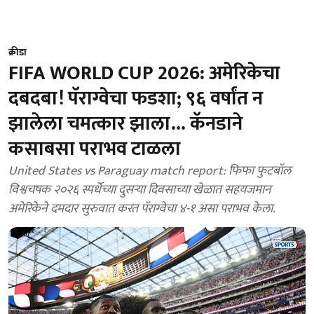
क्रीडा
FIFA WORLD CUP 2026: अमेरिकेचा
दबदबा! पॅराग्वेचा फडशा; ९६ वर्षांत न
झालेला चमत्कार झाला... कॅनडाने
कसाबसा पराभव टाळला
United States vs Paraguay match report: फिफा फुटबॉल
विश्वचषक २०२६ स्पर्धेच्या दुसऱ्या दिवसाच्या खेळात सहयजमान
अमेरिकेने दमदार सुरुवात करत पॅराग्वेचा ४-१ असा पराभव केला.