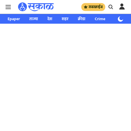
सबस्क्राईब
Epaper
ताज्या
देश
शहर
क्रीडा
Crime
साप्ताहिक