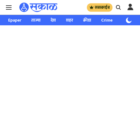
सबस्क्राईब
Epaper
ताज्या
देश
शहर
क्रीडा
Crime
साप्ताहिक