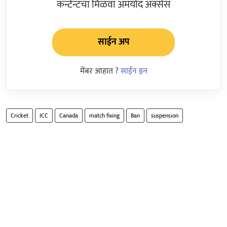
कन्टेन्टचा मिळवा अमर्याद ॲक्सेस
साईन अप
मेंबर आहात ?
साईन इन
Cricket
ICC
Canada
match fixing
Ban
suspension