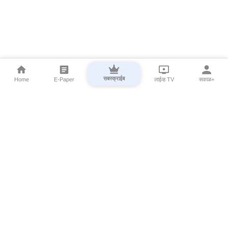
सबस्क्राईब
Home
E-Paper
लाईव्ह TV
सकाळ+
⌄
Marathi News
⌄
About Esakal