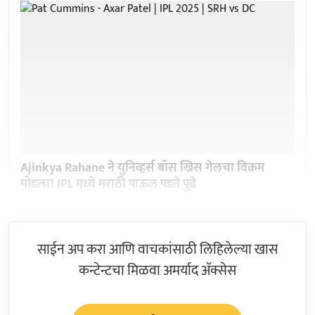
Ajinkya Rahane ने युनिव्हर्स बॉस ख्रिस गेलचा विक्रम
मोडला! IPL मध्ये मराठी पाऊल पडते पुढे
साईन अप करा आणि वाचकांसाठी लिहिलेल्या खास
कन्टेन्टचा मिळवा अमर्याद ॲक्सेस