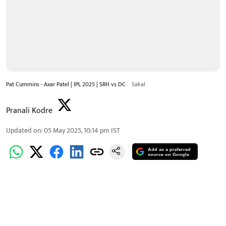
Pat Cummins - Axar Patel | IPL 2025 | SRH vs DC
Sakal
Pranali Kodre
Updated on
:
05 May 2025, 10:14 pm
IST
Add as a preferred
source on Google