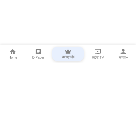
सबस्क्राईब
Home
E-Paper
लाईव्ह TV
सकाळ+
⌄
Marathi News
⌄
About Esakal