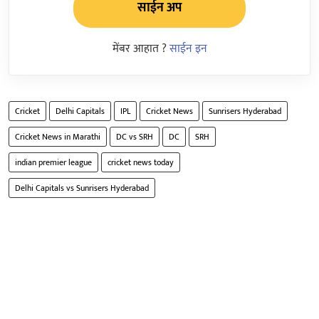
साईन अप
मेंबर आहात ?
साईन इन
Cricket
Delhi Capitals
IPL
Cricket News
Sunrisers Hyderabad
Cricket News in Marathi
DC vs SRH
DC
SRH
indian premier league
cricket news today
Delhi Capitals vs Sunrisers Hyderabad