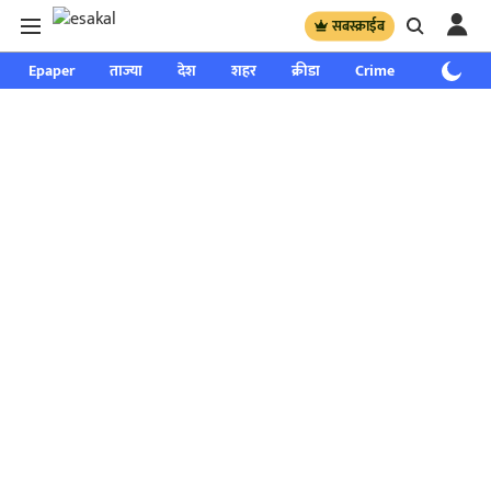
सबस्क्राईब
Epaper
ताज्या
देश
शहर
क्रीडा
Crime
साप्ताहिक