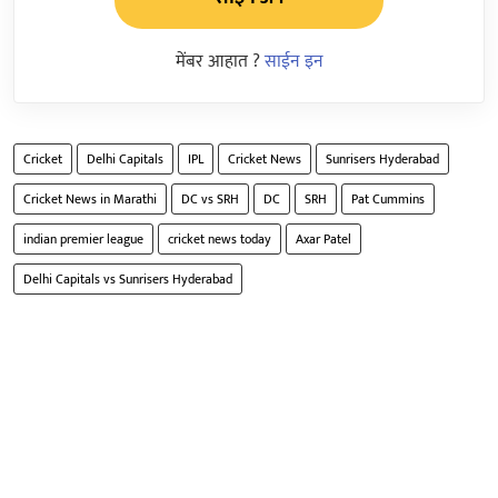
मेंबर आहात ?
साईन इन
Cricket
Delhi Capitals
IPL
Cricket News
Sunrisers Hyderabad
Cricket News in Marathi
DC vs SRH
DC
SRH
Pat Cummins
indian premier league
cricket news today
Axar Patel
Delhi Capitals vs Sunrisers Hyderabad