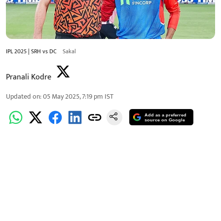
IPL 2025 | SRH vs DC
Sakal
Pranali Kodre
Updated on
:
05 May 2025, 7:19 pm
IST
Add as a preferred
source on Google