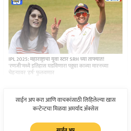
IPL 2025: महाराष्ट्राचा युवा स्टार SRH च्या ताफ्यात!
'रणजी'मध्ये इतिहास घडविणारा पठ्ठ्या काव्या मारनच्या
चेहऱ्यावर 'हर्ष' फुलवणार
साईन अप करा आणि वाचकांसाठी लिहिलेल्या खास
कन्टेन्टचा मिळवा अमर्याद ॲक्सेस
साईन अप