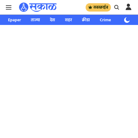
सबस्क्राईब
Epaper
ताज्या
देश
शहर
क्रीडा
Crime
साप्ताहिक