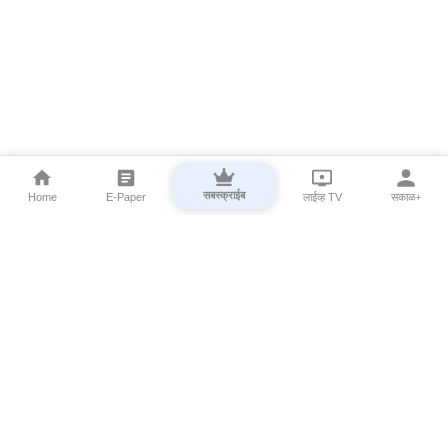
सबस्क्राईब
Home
E-Paper
लाईव्ह TV
सकाळ+
⌄
Marathi News