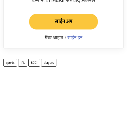
कन्टेन्टचा मिळवा अमर्याद ॲक्सेस
साईन अप
मेंबर आहात ?
साईन इन
sports
IPL
BCCI
players