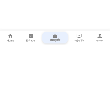
सबस्क्राईब
Home
E-Paper
लाईव्ह TV
सकाळ+
⌄
Marathi News
⌄
About Esakal