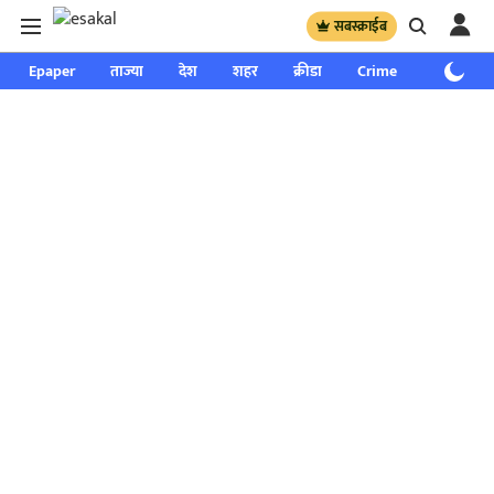
सबस्क्राईब
Epaper
ताज्या
देश
शहर
क्रीडा
Crime
साप्ताहिक