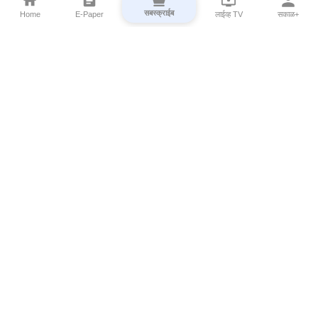
सबस्क्राईब
Home
E-Paper
लाईव्ह TV
सकाळ+
⌄
Marathi News
⌄
About Esakal
⌄
Digital Products
⌄
Sakal Programs
⌄
Print Products