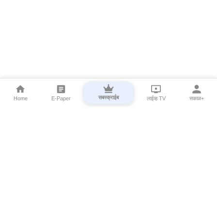
सबस्क्राईब
Home
E-Paper
लाईव्ह TV
सकाळ+
⌄
Marathi News