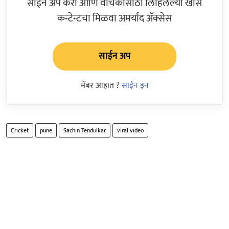
साईन अप करा आणि वाचकांसाठी लिहिलेल्या खास
कन्टेन्टचा मिळवा अमर्याद ॲक्सेस
साईन अप
मेंबर आहात ?
साईन इन
Cricket
pune
Sachin Tendulkar
viral video