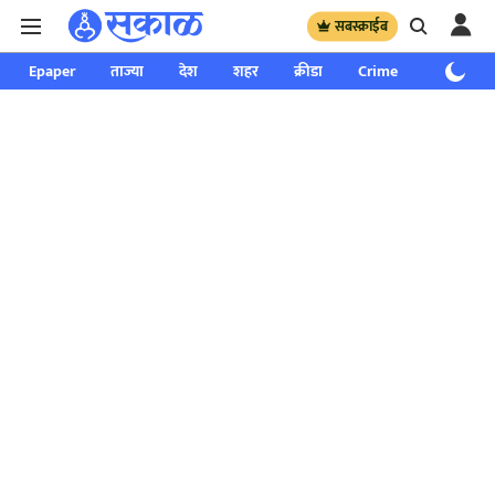
सबस्क्राईब
Epaper
ताज्या
देश
शहर
क्रीडा
Crime
साप्ताहिक