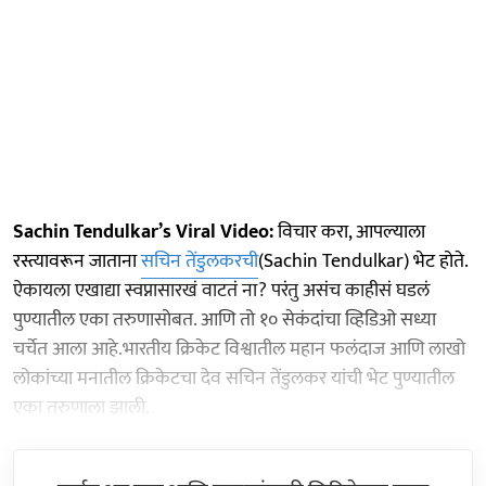
Sachin Tendulkar’s Viral Video:
विचार करा, आपल्याला
रस्त्यावरून जाताना
सचिन तेंडुलकरची
(Sachin Tendulkar) भेट होते.
ऐकायला एखाद्या स्वप्नासारखं वाटतं ना? परंतु असंच काहीसं घडलं
पुण्यातील एका तरुणासोबत. आणि तो १० सेकंदांचा व्हिडिओ सध्या
चर्चेत आला आहे.भारतीय क्रिकेट विश्वातील महान फलंदाज आणि लाखो
लोकांच्या मनातील क्रिकेटचा देव सचिन तेंडुलकर यांची भेट पुण्यातील
एका तरुणाला झाली.